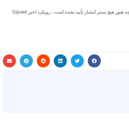
توسعه یافته با موتور Unreal 5. اگرچه هنوز هیچ بستر انتشار تأیید نشده است ، رویکرد اخیر Square