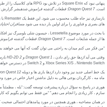
است.
Dragon Quest 7: قطعات گذشته فراموش شده
بشر گزارش MP1st از آخر هفته برای مدتی در سه ماهه چهارم FY26 یا اوایل سال 2007 برای انتشار در دسترس خواهد بود.
بازسازی نیز جاه طلب محسوب می شود. این فقط یک Remaster با بافت های با وضوح بالا و پشتیبانی صفحه گسترده نیست ، بلکه بازسازی حداقل در لایه ها است
های بصری و فناوری را برای اولین بار دیده می شود
مسافران اختاپات
ب
با بحث در مورد موضوع Lessetella ، جیسون شلی بلومبرگ نیز افکار خود را مطرح کرد.
ها از جمله شایعات است.
Dragon Quest 7: قطعات گذشته فراموش شده
“من فکر می کنم میدان به راحتی می توان گفت که آنها می خواهند بسی
وقتی می آید
اژدها
حق رای دادن ،
Dragon Quest 1 و 2 HD-2D بازسازی
Xbox Series X/S ، Nintendo Switch و Switch 2 در دسترس خواهد بود.
یک خط اصلی جدید نیز وجود دارد
اژدها
بازی ها و دوبله
Dragon Quest 12: آتش
ماه مه ، کارگردان یوجی هالی به دلیل نداشتن اخبار خاص در مورد 
هوری در پاسخ به سؤال درباره پیشرفت توسعه گفت: “بله ، مطمئناً 
سازم ، کار زیادی را انجام می دهم.” “من فقط می توانم بگویم که کا
در همان مصاحبه ، هوری همچنین در مورد پیامدهای احتمالی صحبت 