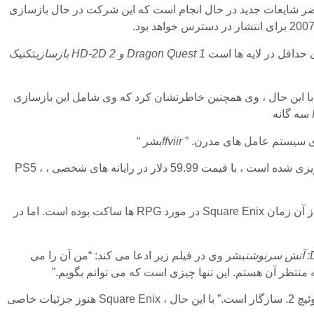
 و Remasters به مخاطبان جدید برگرداند ، اما در حال حاضر شایعات جدید در حال انجام است که این شرکت در حال بازسازی
Dragon Quest 1 و 2 HD-2D بازسازی
تکنیک
 با این حال ، وی همچنین خاطرنشان كرد كه وی شامل این بازسازی
سه گانه
ای سیستم عامل های مدرن. ”
ffviir
بشر “
نسخه بزرگ بعدی بازی که برای انتشار در تاریخ 30 اکتبر برنامه ریزی شده است ، با قیمت 59.99 دلار در رایانه های شخصی ، PS5 ،
بشر این بازی در ابتدا در سال 2021 اعلام شد. اما از آن زمان Square Enix در مورد RPG ها ساکت بوده است. اما در
ت
بشر وی در فیلم زیر ادعا می کند: “من آن را می
 منتظر آن هستم. این تنها چیزی است که می توانم بگویم.”
سوئیچ 2 می گوید: “بله ، من فکر می کنم با سوئیچ 2. سازگار است.” با این حال ، Square Enix هنوز جزئیات خاصی