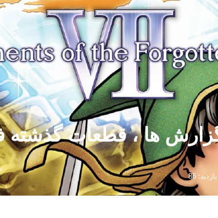
Drago: طبق گزارش ها ، قطعات گ
بازدید: 86