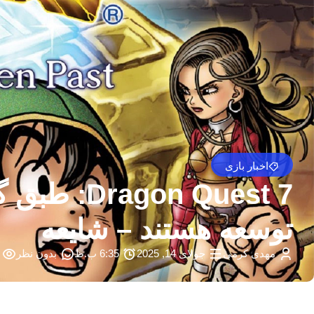
اخبار بازی
n Quest 7
توسعه هستند – شایعه
مهدی کرمی
جولای 14, 2025
6:35 ب.ظ
بدون نظر