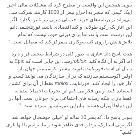
بلونی همچنین این واقعیت را مطرح کرد که مشکلات مالی اخیر
اپیک گیمز، که منجر به اخراج بیش از 1000 کارمند شرکت شد،
می‌تواند بر برنامه‌های خرید احتمالی دیزنی نیز تأثیر بگذارد. اگر
این آغاز یک رکود طولانی و کند اقتصادی باشد،
فورتنایت
نمی‌دانم
این درست است یا نه، اما برای دیزنی خوب نیست که تمام
تلاش‌هایش را روی کسب‌وکاری متمرکز کند که متمایل است. ”
هیث پاسخ داد: «بازی به طور کلی در شرایط سختی قرار دارد.
اما اگر به آن نگاه کنید،
roblox
رشد، این جایی است که Epic به
دنبال آن است
فورتنایت
تقویت بیشتر اکوسیستم جهان باز،
اولین اکوسیستم سازنده که در آن سازندگان می توانند کسب و
کار خود را ایجاد کنند،
فورتنایت
،
roblox
فقط از آن برای کشتن
استفاده کنید. و من فکر می کنم این تجربیات احتمالا آینده نه
فقط بازی، بلکه رسانه های اجتماعی برای جوانان است. آنها در
این دنیاها آویزان هستند. بنابراین
فورتنایت
این نمرده است. ”
بلونی پاسخ داد که پسر 10 ساله او “خیلی خوشحال خواهد شد
اگر تونی استارک، یودا و جدی ظاهر شوند و ما بتوانیم با آنها بازی
کنیم.”