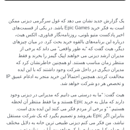
یک گزارش جدید نشان می دهد که غول سرگرمی دیزنی ممکن
است به فکر خرید Epic Games باشد. در یکی از قسمت‌های
اخیر پادکست متیو بلونی، روزنامه‌نگار فناوری، الکس هیث،
درباره این برنامه‌های بالقوه خرید بحث کرد. در میان چیزهای
دیگر، هیث گفت که “به طور واقعی” می داند که برخی از
مدیران ارشد دیزنی می خواهند اپیک گیمز را بخرند و فقط
منتظر زمان مناسب هستند. او همچنین خاطرنشان کرد که
مدیران دیگری در داخل شرکت وجود داشتند که با این ایده
مخالفت کردند. همچنین احتمالاً این خرید منجر به ادغام عمیق IP
و تخصص هر دو شرکت خواهد شد.
هیث گفت: “ما به درستی می دانیم که مدیرانی در دیزنی وجود
دارند که مایل به خرید Epic هستند و ما فقط منتظر آن لحظه
هستیم.” “و برخی از مردم فکر می کنند این ایده بدی است.
بنابراین اگر Epic بفروشد و تصمیم بگیرد که یک شرکت مستقل
نباشد، من فکر می کنم دیزنی طبیعی ترین خانه به دلایل مختلف
از جمله یکپارچه سازی پارک خواهد بود. آیا می توانید تصور