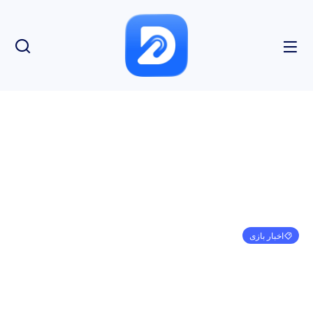
اخبار بازی
پیش‌لود Diablo 4: Vessel of Hatred در Battle.net
فاش شد، زمان عرضه جهانی آن مشخص شد
مهدی کرمی
اکتبر 1, 2024
7:06 ب.ظ
بدون نظر
بازدید: 153