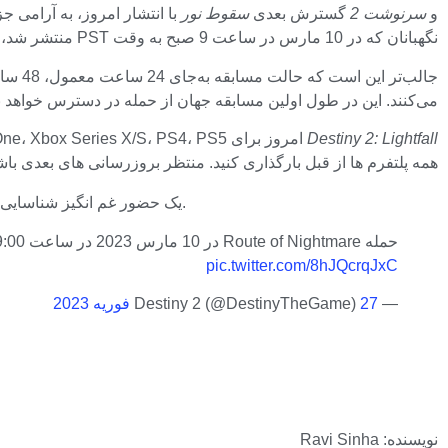
و
سرنوشت 2
گسترش بعدی
سقوط نور
با انتشار امروز، به آرامی 
نگهبانان که در 10 مارس در ساعت 9 صبح به وقت PST منتشر شد، در حال مبارزه با یک “تهدید باستانی” هستند، همانطور که قبلا تایید شده بود.
می‌کنند. این در طول اولین مسابقه جهان از حمله در دسترس خواهد بود،
Destiny 2: Lightfall
همه پلتفرم ها از قبل بارگذاری کنید. منتظر بروزرسانی های بعدی باش
یک حضور غم انگیز شناسایی شده است که از زمان و مکان نامعلومی منتقل شده است. ما اکنون باید با یک تهدید قدیمی که در آستانه ما رشد می کند، مقابله کنیم.
حمله Route of Nightmare در 10 مارس 2023 در ساعت 9:00 صبح به وقت PST آغاز خواهد شد. حالت مسابقه به مدت 48 ساعت فعال خواهد بود. https://t.co/856URKsgYp
pic.twitter.com/8hJQcrqJxC
— Destiny 2 (@DestinyTheGame)
27 فوریه 2023
نویسنده: Ravi Sinha