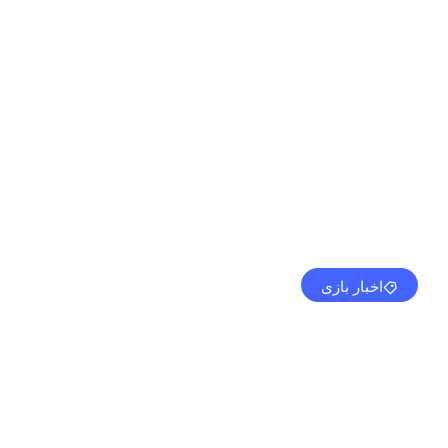
اخبار بازی
Destiny 2: Lightfall Raid به نام rce of Nightmares
مهدی کرمی
فوریه 28, 2023
4:26 ب.ظ
بدون نظر
ب