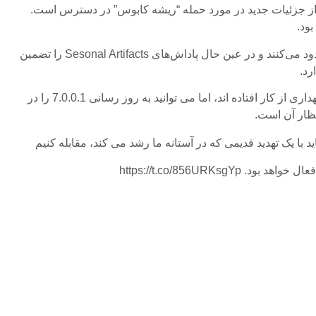
خی از جزئیات جدید در مورد حمله “ریشه کابوس” در دسترس است.
جالب‌تر این است که حالت مسابقه به‌جای 24 ساعت معمول، 48 ساعت فعال است. اصلاح‌کننده‌ها قدرت بازیکن را در حین فعال بودن محدود می‌کنند و در عین حال پاداش‌های Sesonal Artifacts را تضمین
رد.
امروز برای Xbox One، Xbox Series X/S، PS4، PS5 و PC عرضه می شود. سرورها در حال حاضر برای تعمیر و نگهداری از کار افتاده اند، اما می توانید به روز رسانی 7.0.0.1 را در
تظار آن است.