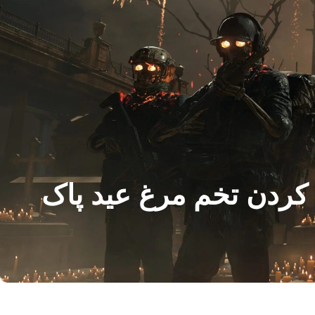
کارگردان The Beach با اضافه کردن تخم مرغ عید پاک