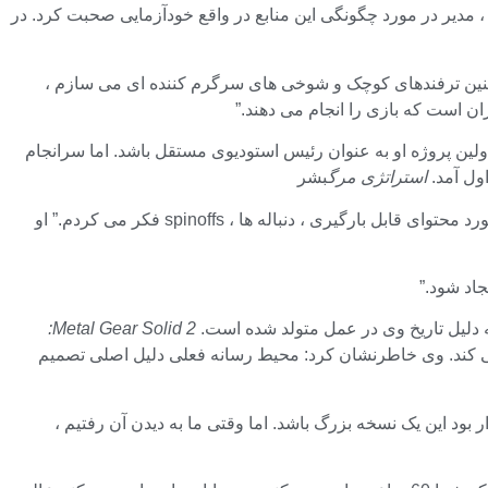
 پست ، مدیر در مورد چگونگی این منابع در واقع خودآزمایی صحبت کرد. در
همچنین ترفندهای کوچک و شوخی های سرگرم کننده ای می سازم ،
ن است که بازی را انجام می دهند.”
ولین پروژه او به عنوان رئیس استودیوی مستقل باشد. اما سرانجام
استراتژی مرگ
بشر
وی گفت: “ایده ها ، داستان ها و زیرمجموعه ها به طور طبیعی پدیدار می شوند. حتی در حالی که ما هنوز در وسط تولید بودیم ، من قبلاً در مورد محتوای قابل بارگیری ، دنباله ها ، spinoffs فکر می کردم.” او
اد شود.”
به دلیل تاریخ وی در عمل متولد شده است.
Metal Gear Solid 2:
می کند. وی خاطرنشان کرد: محیط رسانه فعلی دلیل اصلی تصمیم
Re بازی کرد. اگر فیلم را به خاطر می آورید ، قرار بود این یک نسخه بزرگ باشد. اما وقتی ما به دیدن آن رفتیم ،