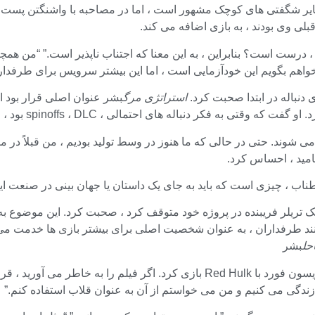
غ عید پاک و سایر شگفتی های کوچک مشهور است ، اما در مصاحبه با واشنگتن
لی وی بودند ، به بازی اضافه می کند.
 ، درست است؟ بنابراین ، به این معنا که اجتناب ناپذیر است.” “من 
اهم بگویم این خودآزمایی است ، اما این بیشتر سرویس برای طرفدارا
دنباله در ابتدا صحبت کرد.
استراتژی مرگ
بشر عنوان اصلی قرار بود ا
به فکر دنباله های احتمالی ، spinoffs ، DLC بود ، اول آمد.
امید ، احساس کرد.
اب ، چیزی است که باید به جای یک داستان یا جهان بینی در صنعت ایج
ا یک تریلر فریبنده در پروژه خود متوقف کرد ، صحبت کرد. این موضوع 
 مانند طرفداران ، به عنوان شخصیت اصلی برای بیشتر بازی ها خدمت 
بشر
کوجیما با اشاره به Captain America: Brave New World گفت: “هریسون فورد با d Hulk
 زندگی می کنیم و من می خواستم از آن به عنوان قلاب استفاده کنم.”