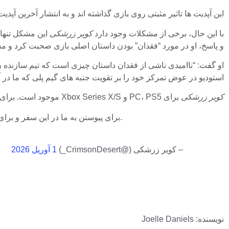
این آپدیت ها تاثیر مثبتی روی بازی گذاشته اند و به انتشار آخرین آپدی
با این حال، برخی از مشکلات وجود دارد
کویر زرشکی
این مشکل تنها 
و پاسخ، او در مورد “فقدان” بودن داستان اصلی بازی صحبت کرد و مس
او گفت: “ناامیدی ناشی از فقدان داستان چیزی است که تیم سازنده به 
استودیو در عوض تمرکز خود را بر تقویت جنبه های گیم پلی که ما در 
کویر زرشکی
برای PC، PS5 و Xbox Series X/S موجود است. برای جزئیات بیشتر بررسی ما را بخوانید.
4 میلیون نسخه در سراسر جهان فروخت. از همه در Greymane برای پیوستن به ما در این سفر و برای عشق و حمایت باورنکردنی شما سپاسگزاریم.
– کویر زرشکی (@CrimsonDesert_)
1 آوریل 2026
نویسنده: Joelle Daniels