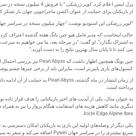
پرل ابیس اعلام کرد.
کویر زرشکی
” با فروش 4 میلیون ن
از بازیکنان برای حمایت از عنوان اکشن ماجراجویی جهان باز تشکر کر
“
کویر زرشکی
این استودیو نوشت: “چهار میلیون نسخه در سراسر جهان فروخته شده است. مایلیم از همه در Greymane برای 
جالب اینجاست که مدیرعامل هیو جین یانگ هفته گذشته اعتراف کرد 
می کنند تا تا پایان سال بهترین نتایج را به دست آورند.”
جین یونگ همچنین اظهار داشت که Pearl Abyss نیز بررسی احتمال انتقال آن به نینتندو سوییچ 2 را آغاز کرده است.
کنسول‌های بازی پایین‌تر است، بنابراین باید از برخی چیزها چشم پوش
از زمان انتشار در ماه گذشته، Pearl Abyss به حمایت از آن ادامه داده است.
پرداخته است.
به عنوان مثال، یکی از آپدیت های اخیر بازیکنانی را هدف قرار داده بود
Icicle Edge Alpine Ibex.
یکی دیگر از وصله‌های اولیه این بازی به بازیکنان امکان دسترسی به
سریع بیشتری را در سراسر جهان Pywel اضافه می‌کند و سفر به سراسر جهان را آسان‌تر می‌کند.