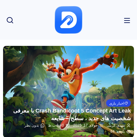
اخبار بازی
Crash Bandicoot 5 Concept Art Leak با معرفی
شخصیت های جدید ، سطح – شایعه
مهدی کرمی
جولای 17, 2025
6:40 ب.ظ
بدون نظر
بازدید: 84