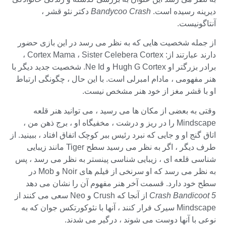
دیرینه رسیده است.
Bandycoo Crash
دکتر نئو قشر ،
آنتاگونیست.
از جمله شخصیت هایی که به نظر می رسد در این بازی حضور
دارند عبارتند از: Cortex Mama ، Sister Celebera Cortex ،
برادر بزرگتر او Hugh G Cortex و Ne Id. شخصیت جدید دیگر با
هنر مفهومی ، مادام امبرلی است. با این حال ، چگونگی ارتباط
او با قشر مغز از خود هنر مشخص نیست.
وقتی به بعضی از مکان ها می رسید ، می توانید هنر قلعه
Mindscape را در ریز و درشت ، مخفیگاه او ، برج ذهن من ،
اتاق گنج او و جایی که نبرد رئیس ببر کوچک اتفاق افتاد ، ببینید. از
طرف دیگر ، اگر به نظر می رسید سطح Tiger مانند زیبایی
شناسی قلعه ای ، زیبایی شناسی پینستر به نظر می رسد ، پس
به نظر می رسد که او سرنخی از فیلم های Noir و Mob در
سطح خود دارد. قسمت آخر هنر مفهوم آن را نشان می دهد
Crash Bandicoot 5
از آنجا که Crush و Neo سعی می کنند از
Mindscape سیرک فرار کنند ، آنها با نئوکورتکس جوان که به
نوعی با آنها دوست می شوند ، درگیر می شدند.