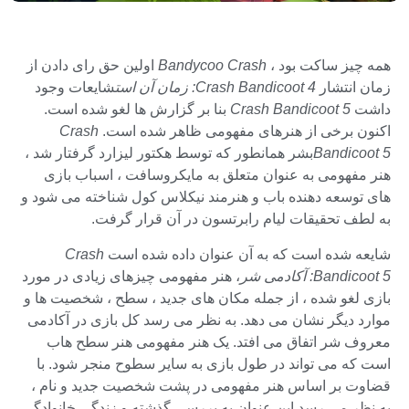
همه چیز ساکت بود ،
Bandycoo Crash
اولین حق رای دادن از
زمان انتشار
Crash Bandicoot 4: زمان آن است
شایعات وجود
داشت
Crash Bandicoot 5
بنا بر گزارش ها لغو شده است.
اکنون برخی از هنرهای مفهومی ظاهر شده است.
Crash
Bandicoot 5
بشر همانطور که توسط هکتور لیزارد گرفتار شد ،
هنر مفهومی به عنوان متعلق به مایکروسافت ، اسباب بازی
های توسعه دهنده باب و هنرمند نیکلاس کول شناخته می شود و
به لطف تحقیقات لیام رابرتسون در آن قرار گرفت.
شایعه شده است که به آن عنوان داده شده است
Crash
Bandicoot 5: آکادمی شر
، هنر مفهومی چیزهای زیادی در مورد
بازی لغو شده ، از جمله مکان های جدید ، سطح ، شخصیت ها و
موارد دیگر نشان می دهد. به نظر می رسد کل بازی در آکادمی
معروف شر اتفاق می افتد. یک هنر مفهومی هنر سطح هاب
است که می تواند در طول بازی به سایر سطوح منجر شود. با
قضاوت بر اساس هنر مفهومی در پشت شخصیت جدید و نام ،
به نظر می رسد این عنوان به بررسی گذشته و زندگی خانوادگی