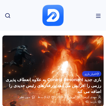
اخبار بازی
بازی جدید Control Resonant به علاوه انعطاف پذیری
رزمی را افزایش می دهد و رفتارهای رئیس جدیدی را
اضافه می کند
مهدی کرمی
آوریل 30, 2026
8:23 ب.ظ
بدون نظر
بازدید: 45