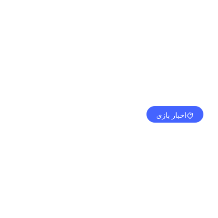
اخبار بازی
است
مهدی کرمی
جولای 23, 2024
4:59 ب.ظ
بدون نظر