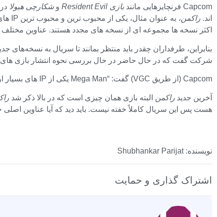
Capcom فرنچایزهایی مانند
بازی Resident Evil
و
شکارچی هیولا
در
اند.
راکمن،
اکثر نسخه ها مجموعه ای از نسخه های مجدد هستند. عناوین مختلف 
شرکت گفت که در حال حاضر در حال بررسی نحوه انتشار بازی های
Capcom (از طریق VGC) گفت: “Mega Man یکی از IP های بسیار ارزشمند ما است و ما به طور مداوم در حال بررسی نحوه ایجاد بازی برای Mega Man هستیم.”
آخرین جدید
راکمن
البته بازی همان چیزی است که در بالا ذکر شد
راکم
هست پس این سریال کاملاً خفته نیست. باید دید که آیا عناوین اصلی ج
نویسنده: Shubhankar Parijat
اشتراک گذاری و حمایت