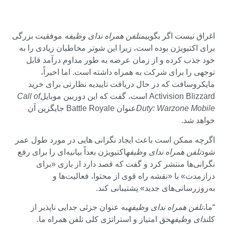
اغراق نیست اگر بگوییم
تلفن همراه ندای وظیفه
موفقیت بزرگی
برای اکتیویژن بوده است، زیرا این شوتر مخاطبان زیادی را به
خود جذب کرده و از زمان عرضه به طور مداوم درآمد قابل
توجهی را برای شرکت به همراه داشته است. اما اخیراً،
مایکروسافت که در حال دریافت تاییدیه نظارتی برای خرید
Activision Blizzard است، گفت که این دوربین موبایل
Call of
Duty: Warzone Mobile
عنوان Battle Royale جایگزین آن
خواهد شد.
اگرچه ممکن است باعث ایجاد نگرانی هایی در مورد طول عمر
شود
تلفن همراه ندای وظیفه
اکتیویژن بعداً بیانیه‌ای را برای رفع
نگرانی‌ها منتشر کرد و گفت که قصد دارد از بازی «برای
درازمدت» با «نقشه راه قوی از محتوا، فعالیت‌ها و
به‌روزرسانی‌های جدید» پشتیبانی کند.
“ما،
تلفن همراه ندای وظیفه
به عنوان جزئی جدایی ناپذیر از
کل
ندای وظیفه
حق امتیاز و استراتژی کلی تلفن همراه ما.