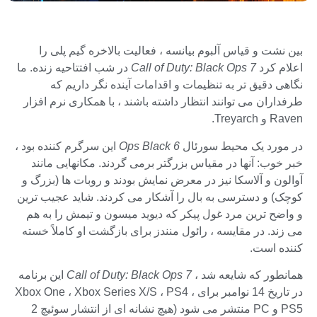
بین نشت و قیاس آلبوم بیانسه ، فعالیت بالاخره گیم پلی را
اعلام کرد
Call of Duty: Black Ops 7
در شب افتتاحیه زنده. ما
نگاهی دقیق تر به تنظیمات و اقدامات آینده نگر داریم که
طرفداران می توانند انتظار داشته باشند ، با همکاری نرم افزار
Raven و Treyarch.
در مورد یک محیط سورئال
Ops Black 6
این سرگرم کننده بود ،
خبر خوب: آنها در مقیاس بزرگتر برمی گردند. مکانهایی مانند
آوالون و آلاسکا نیز در معرض نمایش بودند و روبات ها (بزرگ و
کوچک) و دسترسی به بال را آشکار می کردند. شاید عجیب ترین
و واضح ترین مرد غول پیکر که دیوید میسون و تیمش را به هم
می زند. در مقایسه ، رائول منندز برای بازگشت او کاملاً خسته
کننده است.
همانطور که شایعه شد ،
Call of Duty: Black Ops 7
این برنامه
در تاریخ 14 نوامبر برای Xbox One ، Xbox Series X/S ، PS4 ،
PS5 و PC منتشر می شود (هیچ نشانه ای از انتشار سوئیچ 2