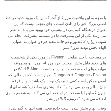
با توجه به این واقعیت
مرز 4
از آنجا که این یک ورود جدید در خط
اصلی بزرگ حق رای دادن است ، جای تعجب نیست که این
عنوان در هنگام گیم پلی در پیشینی خود بهبود می یابد. به نظر
می رسد یکی از این پیشرفت ها در سیستم پیشرفت انجام می
شود.
دروازه 3 بالدور
و دو
جاده تبعید
هر دو عنوان به عنوان
الهام بخش بودند
مرز 4
بشر
در مصاحبه با چند ضلعی ، Fiveton در مورد یکی از شخصیت
های جدید قابل پخش صحبت کرد
مرز 4
، آمون ، و مجموعه
مهارت های او و شخصیت او. در مقایسه با Wild B-Man در
Dungeon & Dragons ، Fiveton اظهار داشت که در حالی که
آمون ممکن است کمی شبیه یک نوت بوک باشد ، او از فرقه
جان سالم به در می برد و “ابعاد بیشتری به لطف” هسته ای از
جنون که او را با سوخت در او عصبانی می کند ، به شخصیت وی
اضافه می شود. ”
دروازه 3 بالدور
بشر
وقتی الهام بخش شدن است
جاده تبعید
، همه اینها به گیم پلی ،