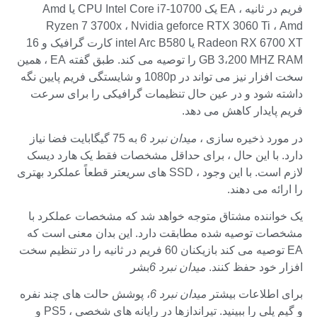
فریم در ثانیه ، EA یک CPU Intel Core i7-10700 یا Amd
Ryzen 7 3700x ، Nvidia geforce RTX 3060 Ti ، Amd
Radeon RX 6700 XT یا intel Arc B580 کارت گرافیک و 16
GB 3،200 MHZ RAM را توصیه می کند. طبق گفته EA ، همین
سخت افزار نیز می تواند در 1080p و شایستگی فریم پایین نگه
داشته شود و در عین حال تنظیمات گرافیکی را برای سرعت
فریم پایدار کاهش می دهد.
در مورد ذخیره سازی ،
میدان نبرد 6
به 75 گیگابایت فضا نیاز
دارد. با این حال ، برای حداقل مشخصات فقط یک هارد دیسک
لازم است. با این وجود ، SSD های سریعتر قطعاً عملکرد بهتری
را ارائه می دهند.
یک خواننده مشتاق متوجه خواهد شد که مشخصات عملکرد با
مشخصات توصیه شده مطابقت دارد. این بدان معنی است که
EA توصیه می کند بازیکنان 60 فریم در ثانیه را در تنظیم سخت
افزار خود حفظ کنند.
میدان نبرد 6
بشر
برای اطلاعات بیشتر
میدان نبرد 6
، پوشش حالت های چند نفره
و گیم پلی را ببینید. تیراندازها در رایانه های شخصی ، PS5 و