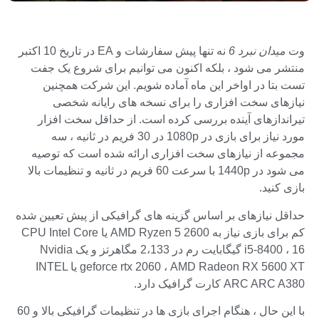
وت
میدان نبرد 6
نه تنها پیش سفارشات و EA در تاریخ 10 اکتبر
منتشر می شود ، بلکه اکنون می توانیم برای شروع یک جفت
تست بتا در اواخر این ماه آماده شویم. این شرکت همچنین
نیازهای سخت افزاری را برای نسخه های رایانه شخصی
تیراندازهای آینده بررسی کرده است. از حداقل سخت افزار
مورد نیاز برای بازی در 1080p در 30 فریم در ثانیه ، سه
مجموعه از نیازهای سخت افزاری ارائه شده است که توصیه
می شود در 1440p با سرعت 60 فریم در ثانیه و تنظیمات بالا
بازی کنید.
حداقل نیازهای بر اساس گزینه های گرافیکی از پیش تعیین شده
کم برای بازی نیاز به AMD Ryzen 5 2600 یا CPU Intel Core
i5-8400 ، 16 گیگابایت رم در 2،133 مگاهرتز و یک Nvidia
geforce rtx 2060 ، AMD Radeon RX 5600 XT یا INTEL
ARC ARC A380 کارت گرافیک دارد.
با این حال ، هنگام اجرای بازی ها در تنظیمات گرافیکی بالا و 60