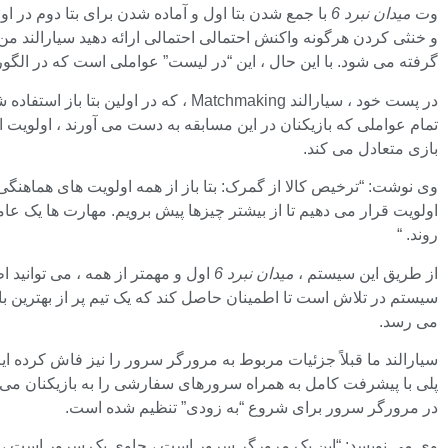
وت
میدان نبرد 6
با جمع شدن بتا اول و آماده شدن برای بتا دوم در او
و خنثی کردن هرگونه واکنش احتمالی احتمالی ارائه دهید
سیارالند
من از 
گرفته می شود. با این حال ، این “در لیست” عواملی است که در الگو
در پست خود ،
سیارالند
Matchmaking ، که در اولین بتا 
تمام عواملی که بازیکنان در این مسابقه به دست می آورند ، اول
بازی متعادل می کند.
وی نوشت: “ترخیص کالا از گمرک: بتا باز از همه اولویت های هماهنگی ک
اولویت قرار می دهیم تا از بیشتر چیزها پیش برویم. مهارت ها یک عا
روند. “
از طریق این سیستم ،
میدان نبرد 6
اول و مهمتر از همه ، می توانید ا
سیستم در تلاش است تا اطمینان حاصل کند که یک تیم پر از بهترین ب
می رسد.
سیارالند
ما قبلاً جزئیات مربوط به مرورگر سرور را نیز فاش کرده ای
پلی با پیشرفت کامل به همراه سرورهای سفارشی را به بازیکنان می د
در مرورگر سرور برای شروع “به زودی” تنظیم شده است.
وی می نویسد: “این یک مرورگر سرور است ، حاوی یک سرور است ، برخ