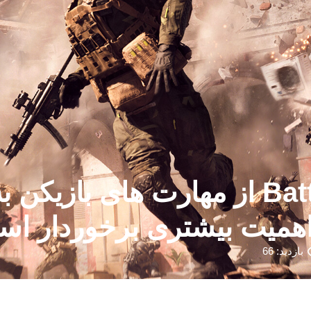
Battlefield 6 Matchmaking از مهارت ه
 اهمیت بیشتری برخوردار است
بازدید: 66