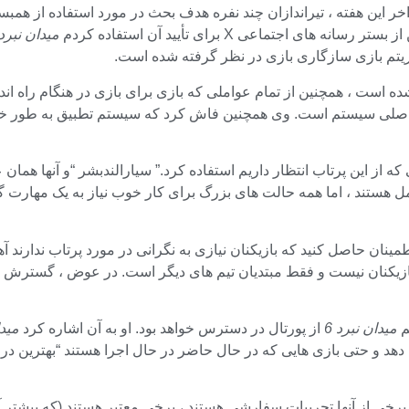
اخر این هفته ، تیراندازان چند نفره هدف بحث در مورد استفاده از همبس
بستر رسانه های اجتماعی X برای تأیید آن استفاده کردم
میدان نبرد 
ریتم بازی سازگاری بازی در نظر گرفته شده است.
باز استفاده شده است ، همچنین از تمام عواملی که بازی برای بازی در هنگام 
ویت اصلی سیستم است. وی همچنین فاش کرد که سیستم تطبیق به طور
ه از این پرتاب انتظار داریم استفاده کرد.”
سیارالند
بشر “و آنها همان 
مل هستند ، اما همه حالت های بزرگ برای کار خوب نیاز به یک مهارت گ
طمینان حاصل کنید که بازیکنان نیازی به نگرانی در مورد پرتاب ندارند
آه
ازیکنان نیست و فقط مبتدیان تیم های دیگر است. در عوض ، گسترش یکن
م
میدان نبرد 6
از پورتال در دسترس خواهد بود. او به آن اشاره کرد
میدا
هد و حتی بازی هایی که در حال حاضر در حال اجرا هستند “بهترین در 
ی از آنها تجربیات سفارشی هستند ، برخی معتبر هستند (که بیشتر آن 