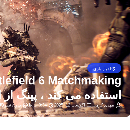
اخبار بازی
استفاده می کند ، پینگ از
مهدی کرمی
آگوست 12, 2025
3:34 ب.ظ
بدون نظر