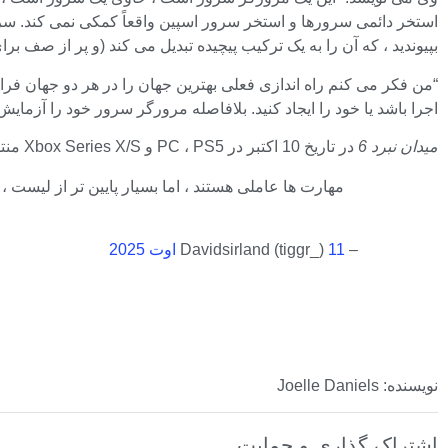
استخر دائمی سرورها و استخر سرور اسپین واقعاً کمکی نمی کند. سرور 
بپیوندید ، که آن را به یک ترکیب پیچیده تبدیل می کند (و پر از صف بر
“من فکر می کنم راه اندازی فعلی بهترین جهان را در هر دو جهان فراهم
اجرا باشد یا خود را ایجاد کنید. بلافاصله مرورگر سرور خود را آزمایش می
میدان نبرد 6
در تاریخ 10 اکتبر در PC ، PS5 و Xbox Series X/S منتشر می شود. این بازی از 14 اوت یک بتا باز دریافت می کند. دریابید که تاکنون در مورد بازی فکر کرده اید.
مهارت ها عاملی هستند ، اما بسیار پایین تر از لیست ،
– Davidsirland (tiggr_)
11 اوت 2025
نویسنده: Joelle Daniels
اشتراک گذاری و حمایت