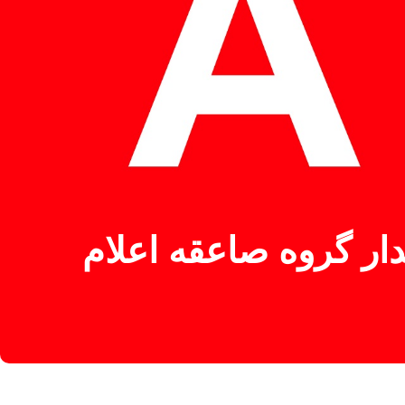
 را برای تبدیل شدن به 82 ٪ سهامدار گروه صاعقه اعلام