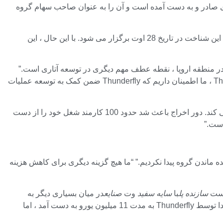
 مشارکت ، تقریباً 4.5 میلیون یورو به ارزش سهام توسط آتاری صادر و به دست آمده است و آن را به عنوان صاحب سهام گروه
شایان ذکر است که معامله هنوز پیشرفت نکرده است و تأیید سهامداران رعد و برق در انتظار است. مجمع عمومی فوق العاده (EGM) برای این شناخت در تاریخ 28 اوت برگزار می شود. با این حال ، این
یت های انتشار در منطقه اروپا ، نقطه عطف مهم دیگری در توسعه آتاری است.”
“رعد و برق به دلیل انتشار و توسعه بازی های تحسین شده شناخته شده است و با برنامه های تحول اعلام شده و کیفیت و تعهد تیم Thunderful ، ما اطمینان داریم که Thunderfly ضمن کمک به توسعه عملیات
این توافق نامه یک سال پس از یک سال آشفته برای یک گروه شدید ، که شامل این شرکت است که حدود 20 ٪ از نیروی کار خود را شلیک می کند. دور اخراج باعث شد حدود 100 کارمند شغل خود را از دست
است.”
 ماندن گروه پیدا نکردیم.” “ما هیچ گزینه دیگری برای کاهش هزینه
سازنده پل
با
سایه سفید
وت
صنایع
در میان بسیاری دیگر به
Microcuts Holdings فروخته شد. این به طور خاص برای معامله توسط بنیانگذار Head Up Dieter Schoeller تأسیس شد. Head Up در ابتدا توسط Thunderfly به مدت 11 میلیون یورو به دست آمد ، اما