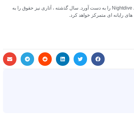
در همین حال ، نیش چیزی را به سمت بالا دیده است. این شرکت در سال 2023 حقوق بازی های دهه 80 و 90 را به دست آورد و استودیوهای Nightdive را به دست آورد. سال گذشته ، آتاری نیز حقوق را به
ای رایانه ای متمرکز خواهد کرد.