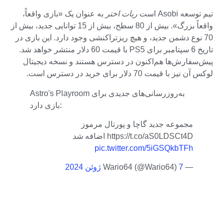
تیم توسعه Asobi است
ربات اختر
به عنوان یک «بازی واقعاً،
واقعاً بزرگ». بیش از 80 سطح، بیش از 15 توانایی جدید، بیش از
70 نوع دشمن جدید، و هیچ ریزتراکنشی وجود دارد. این بازی در
تاریخ 6 سپتامبر برای PS5 با قیمت 60 دلار منتشر خواهد شد.
پیش‌سفارش‌ها هم‌اکنون در دسترس هستند و نسخه دیجیتال
لوکس آن نیز با قیمت 70 دلار برای خرید در دسترس است.
Astro's Playroom به‌روزرسانی‌های جدیدی برای
بازی دارد:
مجموعه جدید گاچا و پورتال مرموز
https://t.co/aS0LDSCt4D اضافه شد
pic.twitter.com/5iGSQkbTFh
— Wario64 (@Wario64)
7 ژوئن 2024