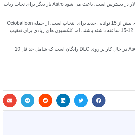
آخرین نسخه از سری 3D Platform اکنون در دسترس است. این بازی که به طور انحصاری برای PS5 با قیمت 59.99 دلار در دسترس است، باعث می شود Astro بار دیگر برای نجات ربات
بیش از 300 ربات برای نجات و بیش از 70 نوع دشمن جدید برای مبارزه وجود دارد (احتمالاً شامل باس ها نمی شود). خوشبختانه، Astro دارای بیش از 15 توانایی جدید برای انتخاب است، از جمله Octoballoon
شناور بادی و تقویت کننده بولداگ Barkster، که به شما امکان می دهد از میان موانع به صورت عمودی بدوید. بازیکنان می توانند انتظار بازی 12-15 ساعته داشته باشند، اما کلکسیون های زیادی برای تعقیب
، به آن نمره 9 از 10 دادیم. طبق گفته متاکریتیک، این بازی در حال حاضر بهترین بازی سال 2024 است. تیم Asobi در حال کار بر روی DLC رایگان است که شامل حداقل 10