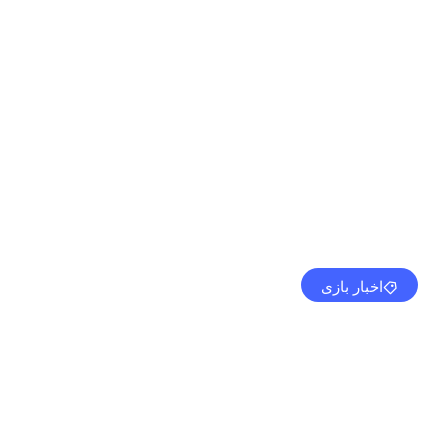
اخبار بازی
Astro Bot اکنون در دسترس است
مهدی کرمی
سپتامبر 6, 2024
10:45 ق.ظ
بدون نظر