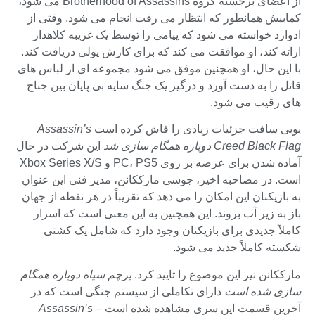
از اعضای برجسته گروه Brotherhood of Assassins می شود،
کمابیش همانطور که انتظار می رفت انجام می شود. وقتی از
ادوارد خواسته می شود که پیامی را توسط یک غریبه کلاهدار
ارائه کند، او موافقت می کند که برای کارش پولی دریافت کند.
با این حال، او همچنین موفق می شود مجموعه ای از لباس های
قاتل را به دست آورد و درگیر یک جنگ سایه بی پایان بین جناح
های رقیب می شود.
یوبی سافت جزئیات زیادی را فاش کرده است
Assassin’s
Creed Black Flag دوباره همگام سازی شد
این شرکت در حال
آماده شدن برای عرضه بر روی PC، PS5 و Xbox Series X/S
است. در مصاحبه اخیر، جوسی مارککانن، مدیر فنی این عنوان
به بازیکنان این امکان را می دهد که تقریباً در هر نقطه از جهان
باز به زیر آب بروند. این همچنین به این معنی است که اسرار
کاملاً جدیدی برای بازیکنان وجود دارد که شامل یک کشتی
شکسته کاملاً جدید می شود.
مارککانن نیز این موضوع را تایید کرد.
پرچم سیاه دوباره همگام
سازی شده است
دارای تکاملی از سیستم جنگی است که در
آخرین قسمت این سری مشاهده شده است –
Assassin’s