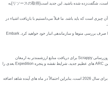
اگر اخیراً با به‌روزرسانی Flashpoint بازگشته‌اید، ممکن است از دیدن اینکه کاردستی ساده‌تر شده است، شگفت‌زده شده باشید. این جدید است[リソースの取得]به
ی سخت‌تر از آن چیزی است که باید باشد. ما قبلاً می‌دانستیم با بازیافت اشیاء در
توجه داشته باشید که شما فقط از آنچه در حال حاضر در دسترس است و در حد توانتان است نمونه برداری می کنید، بنابراین زمان کمتری را صرف بررسی منوها و سازماندهی انبار خود خواهید کرد. Embark
“به زودی” ممکن است در واقع زودتر از حد انتظار باشد. Flashpoint تهدیدهای جدید Arc، عملیات ARC جدید را به عنوان شرایط نقشه و به‌روزرسانی Scrappy برای دریافت منابع ارزشمندتر به ارمغان
می‌آورد، اما از آوریل حتی موارد بیشتری نیز وجود دارد. به روز رسانی بعدی، Riven Tides، اولین نقشه جدید پس از Stella Montis، و همچنین ARC های عظیم جدید، شرایط نقشه و پنجره Expedition بعدی را
سوال واقعی این است که چه انتظاری از بقیه سال داریم؟ Embark می گوید که در حال توسعه “نقشه های متعدد” در “مقیاس های مختلف” برای سال 2026 است، بنابراین احتمالاً در ماه های آینده شاهد اضافه