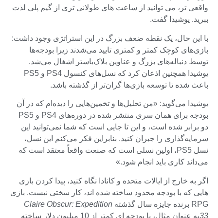
واقعی تر، می توانید از ساعت های طولانی تری از گیم پلی لذت
ببرید. یوشیدا گفت.
با این حال، یک نقطه ضعف بزرگ در این استراتژی وجود داشت:
بازی‌های کوچک کمتر و کمتری تایید می‌شدند زیرا بودجه‌ها
توسط دنباله‌های بزرگ و عناوین بلاک‌باستر اشغال می‌شد.
یوشیدا همچنین اذعان کرد که نسل‌های کنسول PS4 و PS5
باعث شده تا توسعه بازی‌ها گران‌تر از گذشته باشد.
یوشیدا می‌گوید: «من تحلیل‌ها و تخمین‌هایی را دیده‌ام که در آن
بودجه برای همان سری منتشر شده در دوره‌های PS4 و PS5
دو برابر شده است، و این تا جایی است که شما نمی‌توانید این
سرمایه‌گذاری را جبران کنید. بنابراین فکر می‌کنم این نسل،
نسل PS5، اولین نسلی است که صنعت واقعاً معتقد است که
می‌داند کاری باید انجام شود.»
اگر به خارج از ایالات متحده و کانادا نگاه کنید، پیدا کردن بازی
هایی که با بودجه محدود ساخته شده اند، کار سختی نیست. بازی
RPG برنده جایزه سال گذشته
Claire Obscur: Expedition
33
به عنوان مثال، با بودجه ای کمتر از 10 میلیون دلار ساخته