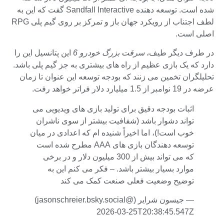
شده است. توسعه دهنده Sandfall Interactive گفت که این به
لطف اجتناب از رویکرد جهان باز و تمرکز بر روی گیم پلی RPG
اصلی است.
در طرف دیگر طیف،
سرقت بزرگ خودرو 6
این پتانسیل این را
دارد که یک بازی عظیم از راه های بیشتری به جز گیم پلی باشد.
تحلیلگران تخمین می زنند که بودجه توسعه این عنوان تا زمان
عرضه در 19 نوامبر از 1.5 میلیارد دلار فراتر خواهد رفت.
اثبات بودجه دقیق برای تولید بازی های ویدیویی می
تواند دشوار باشد (شفافیت بیشتر از سوی ناشران
خوب است!)، اما اخیراً شنیده ام که اعدادی در میان
توسعه دهندگان بازی های AAA مطرح شده است
که می تواند بیش از 300 میلیون دلار و در برخی
موارد بسیار بیشتر باشد. – فکر می کنم این به
توضیح وضعیت فعلی صنعت کمک می کند
— جیسون شرایر (@jasonschreier.bsky.social)
2026-03-25T20:38:45.547Z