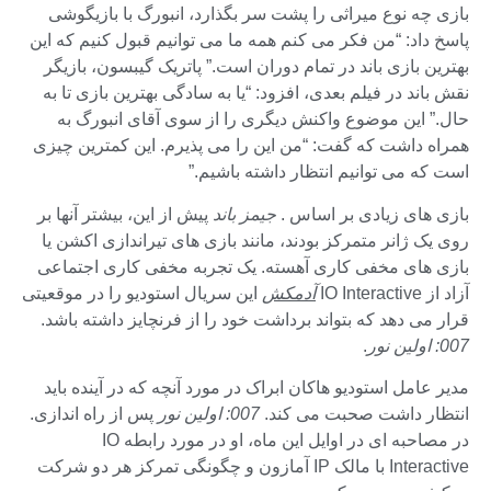
بازی چه نوع میراثی را پشت سر بگذارد، انبورگ با بازیگوشی
پاسخ داد: “من فکر می کنم همه ما می توانیم قبول کنیم که این
بهترین بازی باند در تمام دوران است.” پاتریک گیبسون، بازیگر
نقش باند در فیلم بعدی، افزود: “یا به سادگی بهترین بازی تا به
حال.” این موضوع واکنش دیگری را از سوی آقای انبورگ به
همراه داشت که گفت: “من این را می پذیرم. این کمترین چیزی
است که می توانیم انتظار داشته باشیم.”
بازی های زیادی بر اساس .
جیمز باند
پیش از این، بیشتر آنها بر
روی یک ژانر متمرکز بودند، مانند بازی های تیراندازی اکشن یا
بازی های مخفی کاری آهسته. یک تجربه مخفی کاری اجتماعی
آزاد از IO Interactive
آدمکش
این سریال استودیو را در موقعیتی
قرار می دهد که بتواند برداشت خود را از فرنچایز داشته باشد.
007: اولین نور
.
مدیر عامل استودیو هاکان ابراک در مورد آنچه که در آینده باید
انتظار داشت صحبت می کند.
007: اولین نور
پس از راه اندازی.
در مصاحبه ای در اوایل این ماه، او در مورد رابطه IO
Interactive با مالک IP آمازون و چگونگی تمرکز هر دو شرکت