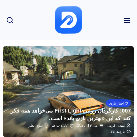
اخبار بازی
007: کارگردان روایی First Light می‌خواهد همه فکر
کنند که این «بهترین بازی باند» است.
مهدی کرمی
می 19, 2026
2:37 ب.ظ
بدون نظر
بازدید: 32