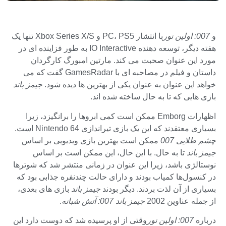
و
007: اولین نور
با انتشار PC، PS5 و Xbox Series X/S تنها یک
هفته دیگر، توسعه دهنده IO Interactive به طور فزاینده ای در
مورد این عنوان صحبت می کند. مارتین امبورگ کارگردان
داستان و فیلم در مصاحبه ای با GamesRadar گفت که می
خواهد این عنوان به عنوان یکی از بهترین ها دیده شود.
جیمز باند
بازی هایی که تا به حال ساخته شده اند.
اظهارات Emborg ممکن است کمی ابروها را برانگیزد، زیرا
بسیاری معتقدند که این یک بازی تیراندازی Nintendo 64 است.
چشم طلایی 007
ممکن است بهترین بازی ویدیویی بر اساس
جیمز باند
تا به حال. با این حال، این ممکن است بر اساس
نوستالژی باشد، زیرا این عنوان در زمانی منتشر شد که شوترها
در کنسول‌ها کمیاب بودند و دارای حالت چندنفره جذابی بود که
بسیاری از آن لذت بردند. دیگر بودند
جیمز باند
بازی های بعدی،
از جمله عناوین 2002
جیمز باند 007: آتش شبانه
.
درباره
007: اولین نور
وقتی از او پرسیده شد که دوست دارد این