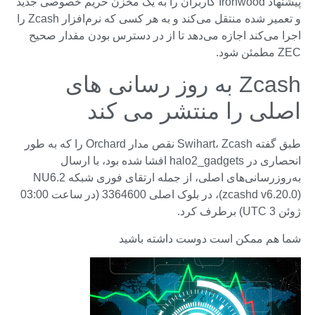
پیشنهاد Ironwood کاربران را به یک مخزن حریم خصوصی جدید
و تعمیر شده منتقل می‌کند و به هر کسی که نرم‌افزار Zcash را
اجرا می‌کند اجازه می‌دهد تا از در دسترس بودن مقدار صحیح
ZEC مطمئن شود.
Zcash به روز رسانی های
اصلی را منتشر می کند
طبق گفته Swihart، Zcash نقص مدار Orchard را که به طور
انحصاری در halo2_gadgets افشا شده بود، با ارسال
به‌روزرسانی‌های اصلی، از جمله ارتقای فوری شبکه NU6.2
(zcashd v6.20.0)، در بلوک اصلی 3364600 (در ساعت 03:00
ژوئن 3 UTC) برطرف کرد.
شما هم ممکن است دوست داشته باشید