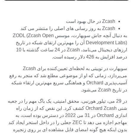
Zcash در حال بهبود است
Zcash به روز رسانی های اصلی را منتشر می کند
به دنبال آنچه جاش سویهارت، موسس ZODL (Zcash Open
Development Labs) آن را مهم‌ترین ارتقای شبکه در تاریخ
ارزهای دیجیتال می‌نامد، Zcash در 24 ساعت گذشته با 10
درصد افزایش به 426 دلار رسیده است.
سویهارت در توییتی به لحظه‌ای تعیین‌کننده برای Zcash
می‌پردازد، زمانی که او از موضوعی مطلع شد که منجر به رفع
آسیب‌پذیری Orchard و هماهنگی سریع مهم‌ترین ارتقاء شبکه
در تاریخ Zcash می‌شود.
در 29 می، تیلور هورنبی، محقق امنیتی، یک باگ مهم را در جعبه
شنی Orchard Zcash کشف کرد. این نقص که از زمان راه
اندازی Orchard در 31 می 2022 در دسترس بوده است، به
مهاجم اجازه می دهد تا ZEC جعلی را در داخل استخر ایجاد کند
بدون اینکه هیچ گونه امضای قابل مشاهده ای بر روی زنجیره