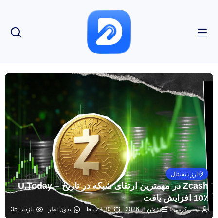
ارز دیجیتال
Zcash در مهمترین ارتقای شبکه در تاریخ – U.Today
10٪ افزایش یافت
امیر کرمی
ژوئن 8, 2026
2:30 ب.ظ
بدون نظر
بازدید: 35