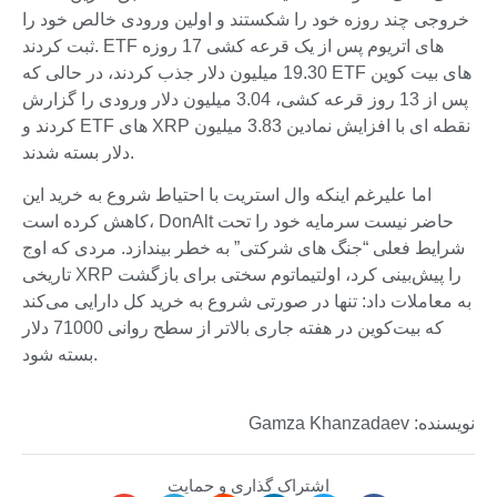
خروجی چند روزه خود را شکستند و اولین ورودی خالص خود را
ثبت کردند. ETF های اتریوم پس از یک قرعه کشی 17 روزه
19.30 میلیون دلار جذب کردند، در حالی که ETF های بیت کوین
پس از 13 روز قرعه کشی، 3.04 میلیون دلار ورودی را گزارش
کردند و ETF های XRP نقطه ای با افزایش نمادین 3.83 میلیون
دلار بسته شدند.
اما علیرغم اینکه وال استریت با احتیاط شروع به خرید این
کاهش کرده است، DonAlt حاضر نیست سرمایه خود را تحت
شرایط فعلی “جنگ های شرکتی” به خطر بیندازد. مردی که اوج
تاریخی XRP را پیش‌بینی کرد، اولتیماتوم سختی برای بازگشت
به معاملات داد: تنها در صورتی شروع به خرید کل دارایی می‌کند
که بیت‌کوین در هفته جاری بالاتر از سطح روانی 71000 دلار
بسته شود.
نویسنده: Gamza Khanzadaev
اشتراک گذاری و حمایت