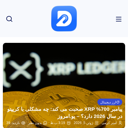
ارز دیجیتال
پیامبر 700% XRP صحبت می کند: چه مشکلی با کریپتو
در سال 2026 دارد؟ – یو.امروز
امیر کرمی
ژوئن 5, 2026
3:19 ب.ظ
بدون نظر
بازدید: 39