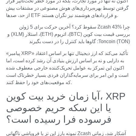
اکنون نه تنها در مورد تجارت، بلکه در مورد خطر تحت‌تاثیر قرار
گرفتن توسط بهره‌برداری‌های هوش مصنوعی در مشتقات بیش
از حد، صدها ETF و قراردادهای هوشمند نیز نگران هستند.
چرا Zcash 43% سقوط کرد؟ آخرین حرکت برای 5 ژوئن
بررسی قیمت بیت کوین (BTC)، اتریوم (ETH)، استلار (XLM) و
Toncoin (TON): گاوها باید کنترل را در دست بگیرند
«پیامبر XRP» تأکید می‌کند که ارز دیجیتال تنها بر اساس اعتقاد
به دارایی و نه بر اساس ارزش بنیادی آن رشد کرده است، اما
اکنون این تمرکز به عوامل تحریک‌کننده خارجی معطوف شده
است و این امر برای سرمایه‌گذاران فردی بسیار خطرناک است
که موقعیت‌های خود را حفظ کنند.
آیا زمان خرید بیت کوین، XRP
یا این سکه حریم خصوصی
فرسوده فرا رسیده است؟
نمونه بارز این تز با فروپاشی ناگهانی Zcash آشکار شد، زمانی