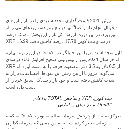
ژوئن 2026 قیمت گذاری مجدد شدیدی را در بازار ارزهای
دیجیتال انجام داد و عملاً تنها در پنج روز دستاوردهای می را از
بین برد. در این دوره، ارزش کل بازار این بخش 15.21 درصد،
XRP 16.99 درصد و بیت کوین 17.78 درصد کاهش یافت.
در این زمینه، بیانیه DonAlt قابل توجه است، زیرا این تحلیلگر در
اواخر سال 2024 پس از پیش‌بینی صحیح افزایش 700 درصدی
XRP از 0.5 دلار به 3.5 دلار، وضعیت فرقه را به دست آورد. او
می‌گوید امروز با از بین رفتن این سودها، احساسات بازار به
شدت کاهش یافته است و خود بازار سادگی سابق خود را از
دست داده است.
بیت کوین، XRP و شاخص TOTAL با اعلان
DonAlt، منبع:
نمای معاملاتی
به گفته DonAlt، تمرکز صنعت از چرخش سرمایه سالم به نویز
سازمانی تغییر کرده است، به این معنی که سرمایه‌گذاران