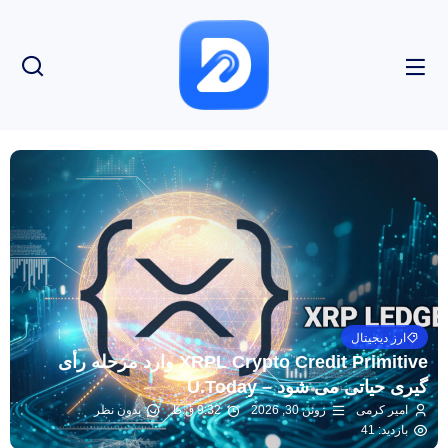
ارز دیجیتال
XRPL Crypto Credit Primitive وارد مرحله رأی
گیری حیاتی می شود – U.Today
امیر کرمی
ژوئن 30, 2026
9:32 ق.ظ
بدون نظر
بازدید: 41