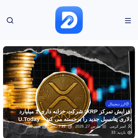
ارز دیجیتال
افزایش تمرکز XRP: شرکت خزانه داری 1 میلیارد
دلاری پتانسیل جدید را برجسته می کند – U.Today
امیر کرمی
مارس 27, 2026
7:22 ب.ظ
بدون نظر
بازدید: 33