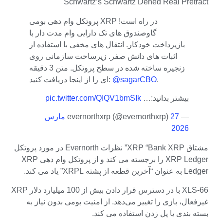
Schwartz’s Schwartz Dened Real Pretract
پروتکل وام دهی بومی XRP در راه است!
گاوصندوق های تک دارایی وام مدت دار با
بازپرداخت خودکار. انتقال های مخفی با استفاده از
اثبات های دانش صفر. زیرساخت سازمانی روی
زنجیره ساخته شده در سطح پروتکل. متن 3 دقیقه
.
@sagarCBO
ای را از اینجا دریافت کنید:
بیشتر بدانید:…
pic.twitter.com/QIQV1bmSIk
— evernorthxrp (@evernorthxrp)
27 مارس
2026
مشتاق XRP “Bank XRP” نظرات Evernorth در مورد پروتکل
XRP Ledger را برجسته می کند و از پروتکل وام دهی XRP
Ledger به عنوان “آخرین قطعه از پشته XRPL” یاد می کند.
XLS-66 با در دسترس قرار دادن بیش از 100 میلیارد دلار XRP
غیرفعال، بازی را تغییر می‌دهد. از امنیت بومی بدون نیاز به
بسته بندی یا پل زدن استفاده می کند.