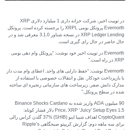
در توییت اخیر، شرکت خزانه داری 1 میلیارد دلاری XRP
Evernorth پروتکل بومی XRPL را برجسته کرده است. پروتکل
XRP Ledger Lending در نسخه شناور 3.1.0 معرفی شد و در
حال حاضر در حال رای گیری است.
Evernorth در توییت اخیر خود نوشت: “پروتکل وام دهی بومی
XRP در راه است.”
Evernorth نوشت: “حفظ دارایی های واحد. اعطای وام مدت دار
با بازپرداخت خودکار. نقل و انتقالات خصوصی با استفاده از
مدارک دانش صفر. زیرساخت های سازمانی زنجیره ای ساخته
شده در سطح پروتکل.”
90 میلیون ADA واریز شده به Binance Shocks Cardano
Price, XRP ‘Juicy’ Setup Eyes 1.5 دلار فشار کوتاه:
CryptoQuant اهداف شیبا اینو (SHIB) 37% گلدن کراس رالی
برای سه ماهه دوم: گزارش کریپتو صبحگاهی Ripple’s