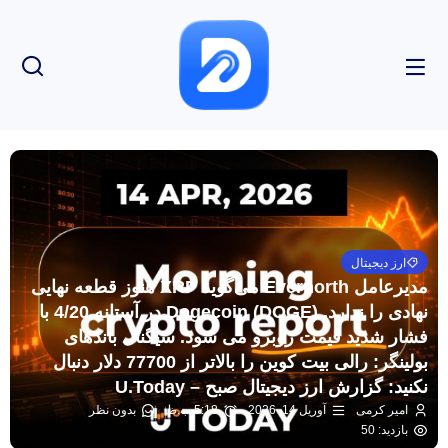
ارز دیجیتال
مدیرعامل Evernorth می‌گوید XRP هنوز قطعه نهایی
نهادی را ندارد. Dogecoin (DOGE) در آستانه 4/20 با
فشار شدید قیمت روبرو می شود. سیگنال باندهای
بولینگر: رالی بیت کوین را بالاتر از 77700 دلار دنبال
نکنید: گزارش ارز دیجیتال صبح – U.Today
امیر کرمی
آوریل 14, 2026
5:18 ب.ظ
بدون نظر
بازدید: 50