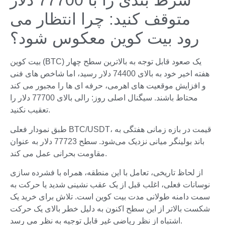
شرط بندی را با 77700 دلار
متوقف کنید: چرا انتظار می
رود بیت کوین معکوس شود؟
بیت کوین (BTC) یک صعود قابل توجه به بالاترین سطح چهار
هفته اخیر خود به بالای 74400 دلار رسید، اما شاخص های فنی
و افزایش موقعیت های اهرمی، حرفه ای ها را مجبور می کند
محتاط باشند. سیگنال اصلی روز: رالی بالای 77700 دلار را
تعقیب نکنید.
طبق نمودار فعلی BTC/USDT، قیمت در بازه زمانی هفتگی به
باند بولینگر میانی نزدیک می‌شود. سطح 77723 دلار به عنوان
مقاومت بحرانی عمل می کند.
از لحاظ تاریخی، تعامل با این منطقه، همراه با فشرده سازی
نوسانات فعلی، اغلب قبل از یک عقب نشینی شدید یا حرکت به
سمت دامنه طولانی مدت بیت کوین است. تلاش برای خرید یک
شکست بالاتر از این سطح اکنون به دلیل خطر بالای یک حرکت
اشتباه از نظر ریاضی غیر قابل توجیه به نظر می رسد.