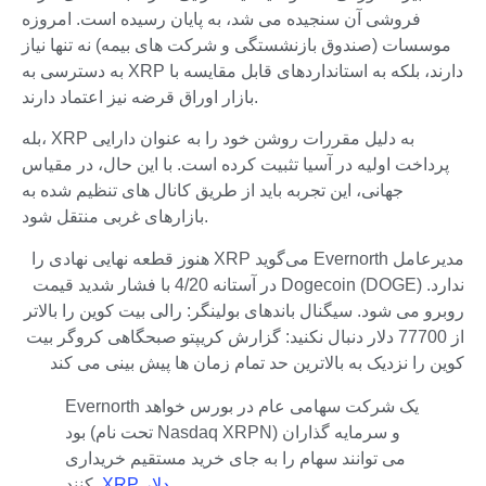
فروشی آن سنجیده می شد، به پایان رسیده است. امروزه
موسسات (صندوق بازنشستگی و شرکت های بیمه) نه تنها نیاز
به دسترسی به XRP دارند، بلکه به استانداردهای قابل مقایسه با
بازار اوراق قرضه نیز اعتماد دارند.
بله، XRP به دلیل مقررات روشن خود را به عنوان دارایی
پرداخت اولیه در آسیا تثبیت کرده است. با این حال، در مقیاس
جهانی، این تجربه باید از طریق کانال های تنظیم شده به
بازارهای غربی منتقل شود.
مدیرعامل Evernorth می‌گوید XRP هنوز قطعه نهایی نهادی را
ندارد. Dogecoin (DOGE) در آستانه 4/20 با فشار شدید قیمت
روبرو می شود. سیگنال باندهای بولینگر: رالی بیت کوین را بالاتر
از 77700 دلار دنبال نکنید: گزارش کریپتو صبحگاهی کروگر بیت
کوین را نزدیک به بالاترین حد تمام زمان ها پیش بینی می کند
Evernorth یک شرکت سهامی عام در بورس خواهد
بود (تحت نام Nasdaq XRPN) و سرمایه گذاران
می توانند سهام را به جای خرید مستقیم خریداری
.
XRP دلار
کنند.