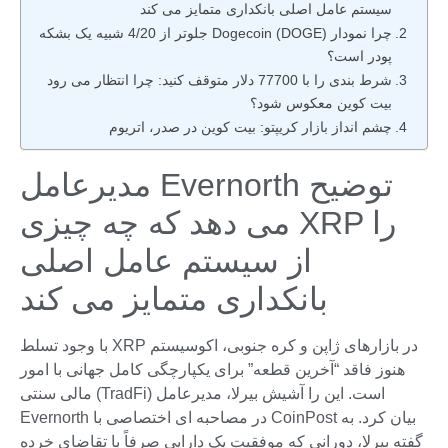
سیستم عامل اصلی بانکداری متمایز می کند
چرا نمودار Dogecoin (DOGE) جلوتر از 4/20 شبیه یک بشکه
پودر است؟
شرط بندی را با 77700 دلار متوقف کنید: چرا انتظار می رود
بیت کوین معکوس شود؟
چشم انداز بازار کریپتو: بیت کوین در صدر، اتریوم
مدیرعامل Evernorth توضیح
می دهد که چه چیزی XRP را
از سیستم عامل اصلی
بانکداری متمایز می کند
با وجود تسلط XRP در بازارهای ژاپن و کره جنوبی، اکوسیستم
هنوز فاقد “آخرین قطعه” برای یکپارچگی کامل جهانی با امور
مالی سنتی (TradFi) است. این را آشیش بیرلا، مدیرعامل
Evernorth در مصاحبه ای اختصاصی با CoinPost بیان کرد. به
گفته بیرلا، دورانی که موفقیت یک دارایی صرفاً با تقاضای خرده