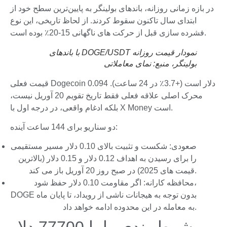
در بازه زمانی روزانه، باندهای بولینگر به پایین‌ترین سطح خود از
ابتدای سال تاکنون سقوط کردند. از لحاظ تاریخی، این نوع
فشرده سازی قبل از حرکت های ناگهانی 15-20٪ بوده است.
نمودار قیمت روزانه DOGE/USDT با باندهای
بولینگر، منبع:
نمای معاملاتی
قیمت فعلی Dogecoin 0.094 دلار است (+3.7٪ در 24 ساعت).
محرک اصلی علاقه فعلی فقط تاریخ تقویم 20 آوریل نیست،
بلکه ادغام واقعی، در درجه اول با X Money است.
دو سناریو برای 144 ساعت آینده:
صعودی: شکست و تثبیت بالای 0.10 دلار مسیر مستقیمی
را برای رسیدن به اهداف 0.12 دلار و 0.15 دلار (بالاترین
قیمت های 2025) در صبح روز 20 آوریل باز می کند.
محافظه کارانه: اگر مقاومت 0.10 دلار حفظ شود،
DOGE بدون توجه به هیجانات ناشی از رویداد، تا پایان ماه
به معامله در این محدوده ادامه خواهد داد.