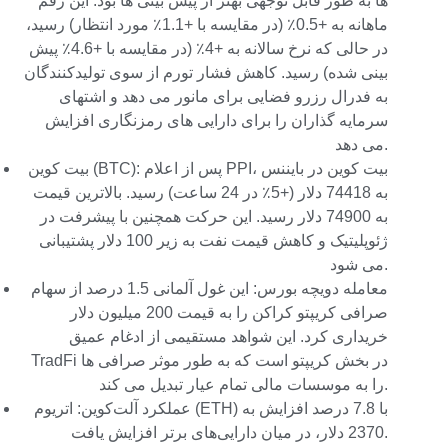
ها به طور قابل توجهی بهتر از پیش بینی ها بود. این رقم
ماهانه به +0.5٪ (در مقایسه با +1.1٪ مورد انتظار) رسید،
در حالی که نرخ سالانه به +4٪ (در مقایسه با +4.6٪ پیش
بینی شده) رسید. کاهش فشار تورم از سوی تولیدکنندگان
به فدرال رزرو فضایی برای مانور می دهد و اشتهای
سرمایه گذاران را برای دارایی های رمزنگاری افزایش
می دهد.
بیت کوین (BTC): پس از اعلام PPI، بیت کوین در بایننس
به 74418 دلار (+5٪ در 24 ساعت) رسید. بالاترین قیمت
به 74900 دلار رسید. این حرکت همچنین با پیشرفت در
ژئوپلیتیک و کاهش قیمت نفت به زیر 100 دلار پشتیبانی
می شود.
معامله دویچه بورس: این غول آلمانی 1.5 درصد از سهام
صرافی کریپتو کراکن را به قیمت 200 میلیون دلار
خریداری کرد. این شواهد مستقیمی از ادغام عمیق
TradFi در بخش کریپتو است که به طور موثر صرافی ها
را به موسسات مالی تمام عیار تبدیل می کند.
عملکرد آلت‌کوین: اتریوم (ETH) با 7.8 درصد افزایش به
2370 دلار، در میان دارایی‌های برتر افزایش یافت.