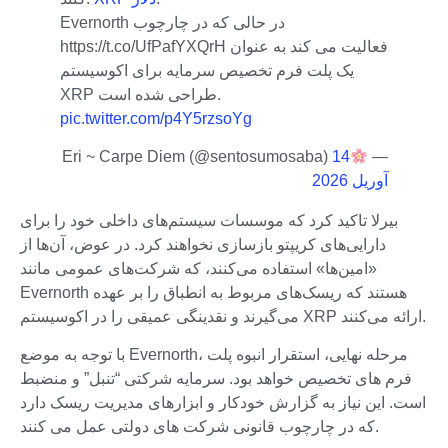
Evernorth در حالی که در چارچوب
https://t.co/UfPafYXQrH فعالیت می کند به عنوان
یک پلت فرم تخصیص سرمایه برای اکوسیستم
XRP طراحی شده است.
pic.twitter.com/p4Y5rzsoYg
Eri ~ Carpe Diem (@sentosumosaba)
14
—
آوریل 2026
بیرلا تاکید کرد که موسسات سیستم‌های داخلی خود را برای
دارایی‌های کریپتو بازسازی نخواهند کرد. در عوض، آن‌ها از
«امین‌ها» استفاده می‌کنند، که شرکت‌های عمومی مانند
Evernorth هستند که ریسک‌های مربوط به انطباق را بر عهده
می‌گیرند و نقدینگی عمیقی را در اکوسیستم XRP ارائه می‌کنند.
با توجه به موضع Evernorth، مرحله نهایی، استقرار انبوه پلت
فرم های تخصیص خواهد بود. سرمایه شرکتی “تنبل” و منضبط
است. این نیاز به گزارش خودکار و ابزارهای مدیریت ریسک دارد
که در چارچوب قانونی شرکت های دولتی عمل می کنند.