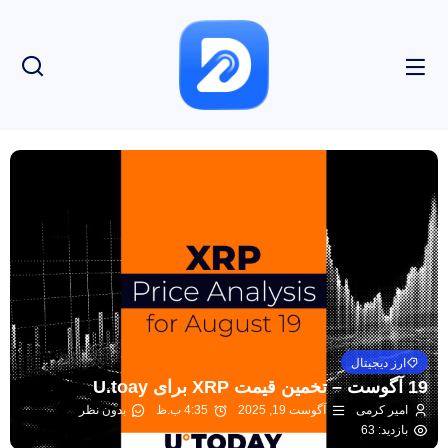
ارز دیجیتال
19 آگوست – تخمین قیمت XRP برای U.toay
امیر کرمی
آگوست 19, 2025
4:35 ب.ظ
بدون نظر
بازدید: 63