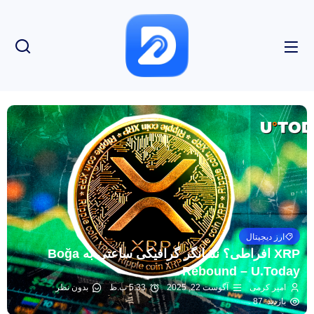
ارز دیجیتال
XRP افراطی؟ نشانگر گرافیکی ساعتی به Boğa
Rebound – U.Today
امیر کرمی
آگوست 22, 2025
5:33 ب.ظ
بدون نظر
بازدید: 87