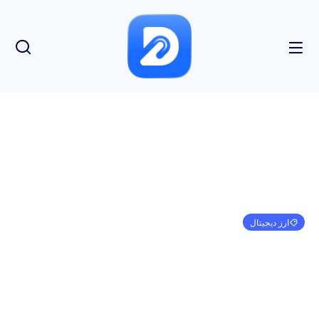
ارز دیجیتال
XRP در آستانه: چه اتفاقی می افتد؟ Solana (SOL)
پشتیبانی عمده را حفظ می کند، عملکرد ضعیف Shiba
Inu (SHIB) ادامه دارد
امیر کرمی
ژانویه 1, 1970
3:30 ق.ظ
بدون نظر
بازدید: 124