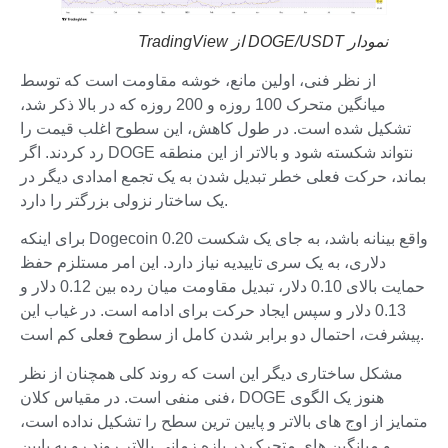
نمودار DOGE/USDT از TradingView
از نظر فنی، اولین مانع، خوشه مقاومت است که توسط
میانگین متحرک 100 روزه و 200 روزه که در بالا ذکر شد،
تشکیل شده است. در طول کاهش، این سطوح اغلب قیمت را
رد کردند. اگر DOGE نتواند شکسته شود و بالاتر از این منطقه
بماند، حرکت فعلی خطر تبدیل شدن به یک تجمع امدادی دیگر در
یک ساختار نزولی بزرگتر را دارد.
برای اینکه Dogecoin واقع بینانه باشد، به جای یک شکست 0.20
دلاری، به یک سری تاییدیه نیاز دارد. این امر مستلزم حفظ
حمایت بالای 0.10 دلار، تبدیل مقاومت میان رده بین 0.12 دلار و
0.13 دلار و سپس ایجاد حرکت برای ادامه است. در غیاب این
پیشرفت، احتمال دو برابر شدن کامل از سطوح فعلی کم است.
مشکل ساختاری دیگر این است که روند کلی همچنان از نظر
فنی منفی است. در مقیاس کلان، DOGE هنوز یک الگوی
متمایز از اوج های بالاتر و پایین ترین سطح را تشکیل نداده است،
و میانگین های متحرک در بازه زمانی بالاتر روند رو به پایین