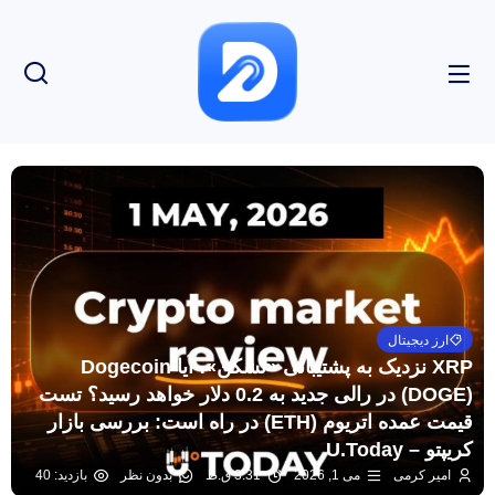
ارز دیجیتال
XRP نزدیک به پشتیبانی «نشکن»، آیا Dogecoin
(DOGE) در رالی جدید به 0.2 دلار خواهد رسید؟ تست
قیمت عمده اتریوم (ETH) در راه است: بررسی بازار
کریپتو – U.Today
امیر کرمی
می 1, 2026
3:31 ق.ظ
بدون نظر
بازدید: 40