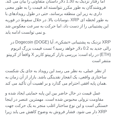
اما رفتار نزدیک به 1.30 دلار داستان متفاوتی را بیان می کند.
فروشندگان به طور مکرر نتوانسته اند قیمت را به طور معنی
داری به زیر این منطقه برسانند، حتی در طول رویدادهای با
نوسانات بالا. در خلال سقوط در فوریه، XRP به طور لحظه ای
این پشتیبانی را از دست داد، اما حرکت به سرعت معکوس شد
و نمی توانست ادامه یابد.
XRP نزدیک به پشتیبانی «نشکن»، آیا Dogecoin (DOGE) در
رالی جدید به 0.2 دلار خواهد رسید؟ تست قیمت بزرگ اتریوم
(ETH) در راه است: بررسی بازار کریپتو کاربر X واقعاً از کریپتو
متنفر است
از نظر عملی، به نظر می رسد این رویداد به جای یک شکست
ساختاری واقعی، یک انفجار نقدینگی باشد. بازار از آن زمان به
همان پایه افقی احترام می گذارد و بر اهمیت آن تأکید می کند.
عمل قیمت در حال حاضر بین این پایه حمایتی ایجاد شده و
مقاومت نزولی محبوس شده است. مهمترین عنصر در اینجا
خستگی است و این نوع ساختار اغلب منجر به یک حرکت جهت
دار می شود. فشار فروش به وضوح کاهش می یابد زیرا XRP