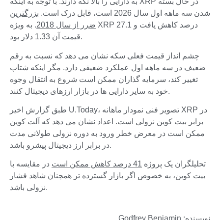
به دارایی را بالا نگه دارند. با توجه به اینکه XRP در حال بسته
شدن سه ماهه اول سال 2026 است، قابل درک است.
بزرگترین
ضرر از سال 2018
. به ویژه XRP 27.1 درصد کاهش یافت و
قیمت آن 1.33 دلار بود.
چشم انداز قیمت فعلی سکه نشان می دهد که نسبت به رقم
ضعیف در سه ماهه اول عملکرد ضعیفی دارد. مگر اینکه شتاب
تغییر کند، سرمایه گذاران ممکن است شروع به انتقال وجوه
خود به سایر دارایی ها در بازار ارزهای دیجیتال کنند.
طبق گزارش اخیر U.Today، تصویر فنی نمودار ماهانه XRP در
برابر بیت کوین نزولی است. اعداد نشان می دهد که آلت کوین
ممکن است در معرض خطر ورود به دوره نزولی طولانی مدت
در برابر ارز دیجیتال پیشرو باشد.
تحلیلگران یک پروژه
41 درصد کاهش ممکن است
در مقایسه با
بیت کوین، به خصوص اگر بازار گسترده تر همچنان شاهد فشار
نزولی باشد.
نویسنده: Godfrey Benjamin