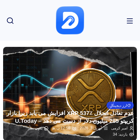
ارز دیجیتال
عدم تعادل انحلال XRP 537٪ افزایش می یابد زیرا بازار
کریپتو 285 میلیون دلار از دست می دهد – U.Today
امیر کرمی
آوریل 3, 2026
12:56 ب.ظ
بدون نظر
بازدید: 34