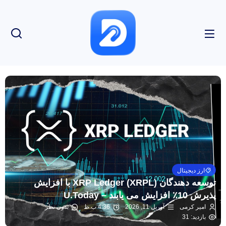
ارز دیجیتال
توسعه دهندگان XRP Ledger (XRPL) با افزایش
پذیرش 10٪ افزایش می یابند – U.Today
امیر کرمی
آوریل 11, 2026
4:36 ب.ظ
بدون نظر
بازدید: 31