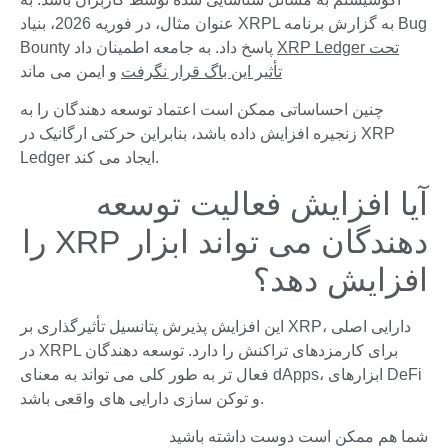
عنوان مثال، در فوریه 2026، بنیاد XRPL به گزارش برنامه Bug
XRP Ledger تحت
Bounty پاسخ داد. به جامعه اطمینان داد
تأثیر این باگ قرار نگرفت
و ایمن می ماند
چنین احساساتی ممکن است اعتماد توسعه دهندگان را به
زنجیره افزایش داده باشد، بنابراین حرکتی ارگانیک در XRP
Ledger ایجاد می کند.
آیا افزایش فعالیت توسعه
دهندگان می تواند ابزار XRP را
افزایش دهد؟
این افزایش پذیرش پتانسیل تأثیرگذاری بر XRP، دارایی اصلی
در XRPL برای کارمزدهای تراکنش را دارد. توسعه دهندگان
فعال تر به طور کلی می تواند به معنای dApps، ابزارهای DeFi
و توکن سازی دارایی های واقعی باشد.
شما هم ممکن است دوست داشته باشید