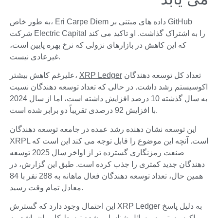
به طور خاص، Eri Carpe Diem داده های مبتنی بر GitHub
شرکت Electric Capital را به اشتراک گذاشت. او تاکید می کند
که این کاهش در بازارهای نزولی که نرخ بهره پایین است،
غیرعادی نیست.
تعداد کل توسعه دهندگان
XRP Ledger
علیرغم کاهش بیشتر،
اکوسیستم رشد داشت. در حالی که تعداد توسعه دهندگان نسبت
به سال گذشته 10 درصد افزایش داشته است، اما از سال 2024
با افزایش 92 درصدی تقریباً دو برابر شده است.
این توسعه نشان دهنده رشد عمده در جامعه توسعه دهندگان
XRPL است. آنچه این موضوع را قابل توجه می کند این است که
صنعت رمزنگاری گسترده تر از اواخر سال 2025 توسعه
دهندگان جدید کمتری را جذب کرده است. طبق این گزارش، در
همین حال، تعداد توسعه دهندگان فعال ماهانه به 288 نفر با 84
معادل تمام وقت رسید.
این احتمال وجود دارد که گسترش XRP Ledger به دلیل پاسخ
اکوسیستم به مسائل شناسایی شده توسط کاربران باشد. به