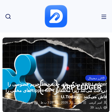
ارز دیجیتال
XRP Ledger ویژگی‌های جدید حفظ حریم خصوصی را
دریافت می‌کند زیرا محققان Ripple MPT‌های مخفی را
فاش می‌کنند – U.Today
امیر کرمی
مارس 31, 2026
3:28 ب.ظ
بدون نظر
بازدید: 39