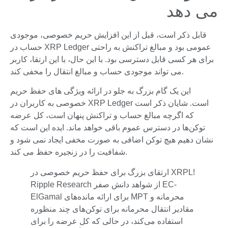
می دهد
قابل ذکر است، قبل از این افزایش حریم خصوصی، موجودی
حساب در XRP Ledger عمومی بود و مبالغ تراکنش به راحتی
برای هر کسی قابل دسترسی بود. با این حال، با این ارتقا، کاربر
می تواند موجودی حساب و مبالغ انتقال را مخفی کند.
این یک گام بزرگ به جلو در ارائه ویژگی های حفظ حریم
خصوصی به کاربران در XRP Ledger است. شایان ذکر است
که اگرچه مبالغ حساب و تراکنش پنهان است، کل عرضه
توکن‌ها در دسترس عموم باقی خواهد ماند. ایده این است که
نشان دهیم هیچ توکن اضافی به صورت مخفی ایجاد نمی شود و
شفافیت را در زنجیره حفظ می کند.
ارتقای بزرگ برای حفظ حریم خصوصی در XRPL!
Ripple Research از شواهد دانش صفر EC-
ElGamal برای ارائه مانده‌های MPT محرمانه و
مقادیر انتقال محرمانه برای توکن‌های چند منظوره
استفاده می‌کند، در حالی که کل عرضه را برای