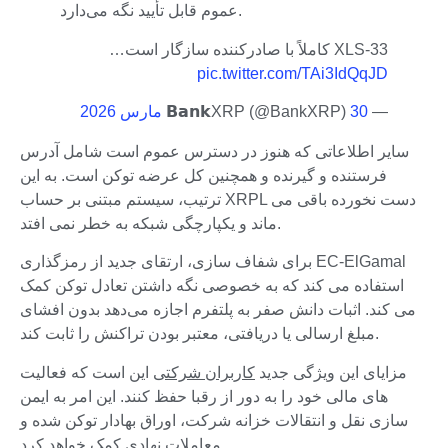
عموم قابل تأیید نگه می‌دارد.
XLS-33 کاملاً با صادرکننده سازگار است…
pic.twitter.com/TAi3IdQqJD
— 𝗕𝗮𝗻𝗸XRP (@BankXRP)
30 مارس 2026
سایر اطلاعاتی که هنوز در دسترس عموم است شامل آدرس
فرستنده و گیرنده و همچنین کل عرضه توکن است. به این
ترتیب، سیستم مبتنی بر حساب XRPL دست نخورده باقی می
ماند و یکپارچگی شبکه به خطر نمی افتد.
برای شفاف سازی، ارتقای جدید از رمزگذاری EC-ElGamal
استفاده می کند که به خصوصی نگه داشتن تعادل توکن کمک
می کند. اثبات دانش صفر به پلتفرم اجازه می‌دهد بدون افشای
مبلغ ارسالی یا دریافتی، معتبر بودن تراکنش را ثابت کند.
مزایای این ویژگی جدید
کاربران شرکتی
این است که فعالیت
های مالی خود را به دور از رقبا حفظ کنند. این امر به ایمن
سازی نقل و انتقالات خزانه شرکت، اوراق بهادار توکن شده و
معاملات نهادی کمک خواهد کرد.