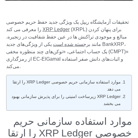
تحقیقات آزمایشگاه ریپل یک ویژگی جدید حفظ حریم خصوصی
(XRPL) برای پنهان کردن
XRP Ledger
را معرفی می کند
مبالغ و موجودی تراکنش ها در عین حفظ شفافیت در زنجیره.
مانند
برجسته شده است
یکی از ویژگی‌های جدید BankXRP،
یک حساب اجتماعی، «توکن‌های چند منظوره مخفی (CMPT)»
از رمزگذاری EC-ElGamal و اثبات‌های دانش صفر استفاده
می‌کند.
موارد استفاده سازمانی حریم خصوصی XRP Ledger را ارتقا
می دهد
XRP Ledger زیرساخت امنیتی را برای پذیرش سازمانی بهبود
می بخشد
موارد استفاده سازمانی حریم
خصوصی XRP Ledger را ارتقا