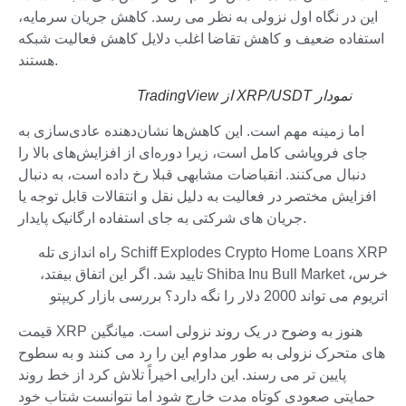
این در نگاه اول نزولی به نظر می رسد. کاهش جریان سرمایه،
استفاده ضعیف و کاهش تقاضا اغلب دلایل کاهش فعالیت شبکه
هستند.
نمودار XRP/USDT از TradingView
اما زمینه مهم است. این کاهش‌ها نشان‌دهنده عادی‌سازی به
جای فروپاشی کامل است، زیرا دوره‌ای از افزایش‌های بالا را
دنبال می‌کنند. انقباضات مشابهی قبلا رخ داده است، به دنبال
افزایش مختصر در فعالیت به دلیل نقل و انتقالات قابل توجه یا
جریان های شرکتی به جای استفاده ارگانیک پایدار.
Schiff Explodes Crypto Home Loans XRP راه اندازی تله
خرس، Shiba Inu Bull Market تایید شد. اگر این اتفاق بیفتد،
اتریوم می تواند 2000 دلار را نگه دارد؟ بررسی بازار کریپتو
قیمت XRP هنوز به وضوح در یک روند نزولی است. میانگین
های متحرک نزولی به طور مداوم این را رد می کنند و به سطوح
پایین تر می رسند. این دارایی اخیراً تلاش کرد از خط روند
حمایتی صعودی کوتاه مدت خارج شود اما نتوانست شتاب خود