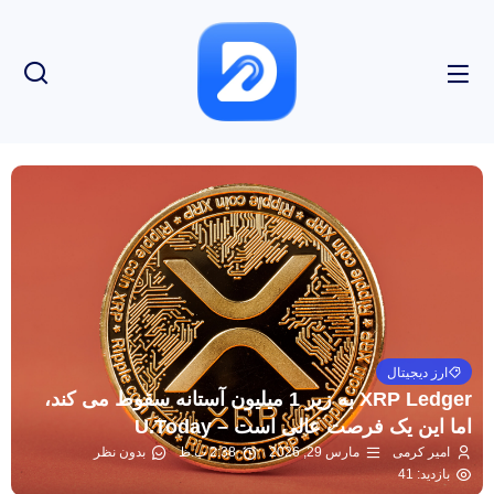
ارز دیجیتال
XRP Ledger به زیر 1 میلیون آستانه سقوط می کند،
اما این یک فرصت عالی است – U.Today
امیر کرمی
مارس 29, 2026
2:38 ب.ظ
بدون نظر
بازدید: 41