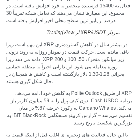
فعال به 15400 فرستنده منحصر به فرد افزایش یافته است. در
مجموع، این معیارها نشان می‌دهند که تعامل شبکه تقریباً 30
درصد از پایین‌ترین سطح محلی اخیر افزایش یافته است.
نمودار XRP/USDT از TradingView
این مهم است زیرا XRP در بیشتر سال در کاهش گسترده‌تری
باقی مانده است. حرکت قیمت در نمودار روزانه به روند نزولی
ادامه می دهد زیرا XRP زیر میانگین متحرک 50، 100 و 200
روزه معامله می شود. این دارایی اخیراً به منطقه حمایتی
بحرانی 1.28-1.30 دلار بازگشته است و کاهش ها همچنان در
حال شکل گیری هستند.
XRP از طریق Polite Outlook به کاهش خود ادامه می‌دهد،
برنامه Cash USDC بدون کیف پول را به 59 میلیون کاربر باز
می‌کند، Cardano Whales به رکورد عرضه 67% در میان
تقسیم می‌رسد – گزارش کریپتو صبحگاهی IBIT BlackRock به
بزرگترین شکست تاریخ رسید
با این حال، فعالیت های زنجیره ای اغلب قبل از اینکه قیمت به