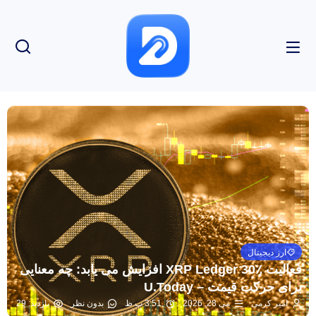
ارز دیجیتال
فعالیت XRP Ledger 30٪ افزایش می یابد: چه معنایی
برای حرکت قیمت – U.Today
امیر کرمی
می 28, 2026
3:51 ب.ظ
بدون نظر
بازدید: 29