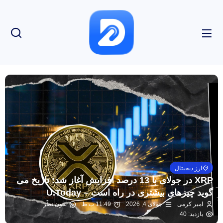
ارز دیجیتال
XRP در جولای با 13 درصد افزایش آغاز شد: تاریخ می
گوید چیزهای بیشتری در راه است – U.Today
امیر کرمی
جولای 4, 2026
11:49 ب.ظ
بدون نظر
بازدید: 40