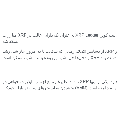
مبارزات XRP به عنوان یک دارایی غالب در XRP Ledger چند وجهی است. علاوه بر مبارزه با رقابت سخت با جایگزین های غالب مانند بیت کوین (BTC) و اتریوم، Ripple v. پرونده SEC نیز نقطه عطفی برای
سکه شد.
از دسامبر 2020، زمانی که شکایت تا به امروز آغاز شد، رشد XRP در هاله ای از ابهام قرار داشت. اگرچه با کاهش فشار فروش فعلی وارد حالت ریکاوری شده است، کارشناسان پیش‌بینی می‌کنند که اگر
علیرغم مانع اجتناب ناپذیر دادخواهی در SEC، XRP در حال به دست آوردن پتانسیل جدیدی از سایر موارد استفاده است که مستقیماً با آنها سروکار دارد. یکی از اینها XRP Ledger است که هدف آن تنوع