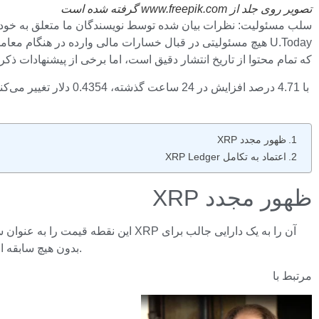
تصویر روی جلد از www.freepik.com گرفته شده است
U.Today هیچ مسئولیتی در قبال خسارات مالی وارده در هنگام م
که تمام محتوا از تاریخ انتشار دقیق است، اما برخی از پیشنهادات 
ظهور مجدد XRP
اعتماد به تکامل XRP Ledger
ظهور مجدد XRP
تماشا تبدیل می کند. تا کنون در سال جاری، XRP بدون هیچ سابقه ای از شکست پایدار تا به امروز، از خط روند 0.4 دلاری عبور کرده و از آن خارج شده است.
مرتبط با