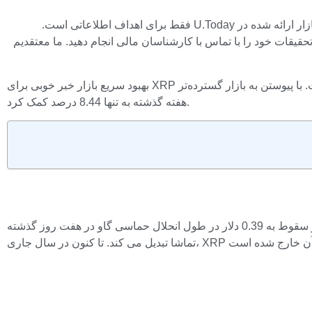
سلب مسئولیت: نظرات بیان شده توسط نویسندگان ما متعلق به خود آنها است و دیدگاه های U.Today را نشان نمی دهد. اطلاعات مالی و بازار ارائه شده در U.Today فقط برای اهداف اطلاعاتی است.
 تحقیقات خود را با تماس با کارشناسان مالی انجام دهید. ما معتقدیم
بهبود سریع بازار خبر خوبی برای XRP و سرمایه گذاران آن است. با پیوستن به بازار گسترده‌تر، XRP با 4.71 درصد افزایش در 24 ساعت گذشته، 0.4354 دلار تغییر می‌کند. این از سرگیری رشد به کاهش زیان
هفته گذشته به تنها 8.44 درصد کمک کرد.
پس از سقوط به 0.39 دلار در طول انحلال حماسی گاو در هفت روز گذشته، XRP این نقطه قیمت را به عنوان سطح حمایت بحرانی جایگزین کرده است. عملکرد تاریخی XRP آن را به یک دارایی جالب برای