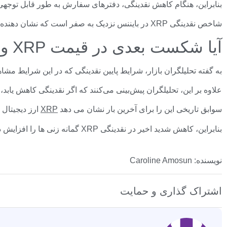
بنابراین، هنگام کاهش نقدینگی، دفترهای سفارش به طور قابل توجهی
شاخص نقدینگی XRP در بایننس نزدیک به صفر است که نشان دهنده کاهش شدید عرضه XRP موجود در بورس در بحبوحه افزایش تقاضا است که به طور کلی از نظر حرکت بالقوه قیمت مثبت است.
آیا شکست بعدی در قیمت XRP وجود خواهد داشت؟
به گفته تحلیلگران بازار، شرایط پایین نقدینگی که در این شرایط 
علاوه بر این، تحلیلگران پیش‌بینی می‌کنند که اگر نقدینگی کاهش یاب
سوابق تاریخی این را برای آخرین بار نشان می دهد
XRP
ارز دیجیتال 
بنابراین، کاهش شدید اخیر در نقدینگی XRP گمانه زنی ها را افزایش داده است که در صورت بازگشت مومنتوم، XRP می تواند برای یک شکست بزرگ قیمت آماده شود.
نویسنده: Caroline Amosun
اشتراک گذاری و حمایت