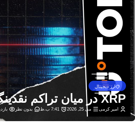
ارز دیجیتال
XRP در میان تراکم نقدینگی در Binance سیگنال صعودی می دهد – U.Today
امیر کرمی
می 25, 2026
7:41 ب.ظ
بدون نظر
بازدید