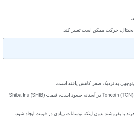
کریپتو کینگ بری سیلبرت: عصر حریم خصوصی فرا می رسد. Zcash (ZEC) با از دست دادن حرکت، ستاره در حال سقوط را رنگ می کند، Toncoin (TON) در آستانه صعود است، قیمت Shiba Inu (SHIB)
رند یا بفروشند بدون اینکه نوسانات زیادی در قیمت ایجاد شود.