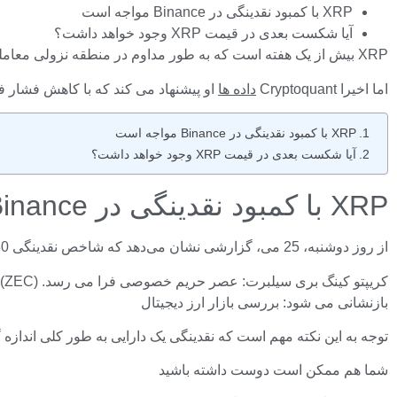
XRP با کمبود نقدینگی در Binance مواجه است
آیا شکست بعدی در قیمت XRP وجود خواهد داشت؟
XRP بیش از یک هفته است که به طور مداوم در منطقه نزولی معامله می کند و سرمایه گذاران نسبت به کاهش بیشتر قیمت محتاط هستند.
اما اخیرا Cryptoquant
داده ها
او پیشنهاد می کند که با کاهش فشار فروش به دنبال فشار نقدینگی در inance
XRP با کمبود نقدینگی در Binance مواجه است
آیا شکست بعدی در قیمت XRP وجود خواهد داشت؟
XRP با کمبود نقدینگی در Binance مواجه است
از روز دوشنبه، 25 می، گزارشی نشان می‌دهد که شاخص نقدینگی 30 روزه XRP در بایننس به‌دلیل کاهش طولانی‌مدت قیمت، به طور قابل‌توجهی به نزدیک صفر کاهش یافته است.
بازنشانی می شود: بررسی بازار ارز دیجیتال
توجه به این نکته مهم است که نقدینگی یک دارایی به طور کلی اندازه گ
شما هم ممکن است دوست داشته باشید