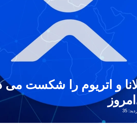
، سولانا و اتریوم را شکست م
مروز
دید: 35