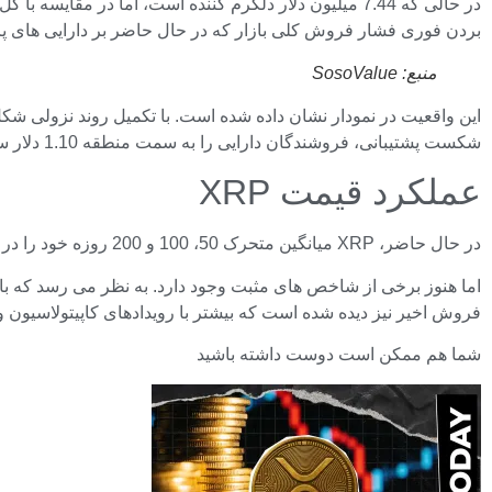
بردن فوری فشار فروش کلی بازار که در حال حاضر بر دارایی های پر
منبع: SosoValue
شکست پشتیبانی، فروشندگان دارایی را به سمت منطقه 1.10 دلار سوق دادند.
عملکرد قیمت XRP
در حال حاضر، XRP میانگین متحرک 50، 100 و 200 روزه خود را در زیر دنبال می کند. این سطوح، که در حال حاضر بین 1.25 تا 1.40 دلار گروه بندی می شوند، یک مانع بزرگ باقی می مانند.
فروش اخیر نیز دیده شده است که بیشتر با رویدادهای کاپیتولاسیو
شما هم ممکن است دوست داشته باشید