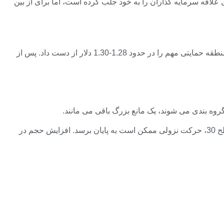
 روزانه کم است. اگرچه جریان های ورودی علاقه سرمایه گذاران را به خود جلب کرده است، اما برای از بین
این واقعیت در نمودار نشان داده شده است. با تکمیل روند نزولی شکل گیری مثلث نزولی که از ماه مارس شکل گرفته است، XRP اخیرا منطقه حمایتی مهم را در حدود 1.28-1.30 دلار از دست داد. پس از
اما هنوز برخی از شاخص های مثبت وجود دارد. به نظر می رسد که با ورود شاخص قدرت نسبی به محدوده فروش بیش از حد نزدیک به سطح 30، حرکت نزولی ممکن است به پایان برسد. افزایش حجم در