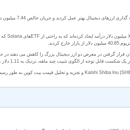
در 9 ژوئن، ETF های نقطه
 توجه از الگوی تثبیت چند ماهه، نزدیک به 1.11 دلار معامله می شود.
قراردادهای دائمی XRP در 9 ژوئن در hi Shiba Inu (SHIB)، XRP، Dogecoin (DOGE