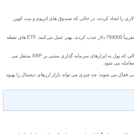
 ای XRP از دیگر محصولات اصلی سرمایه گذاری ارزهای دیجیتال بهتر عمل کردند و جریان خالص 7.44 میلیون دلاری را ایجاد کردند، در حالی که صندوق های اتریوم و بیت کوین
جدیدترین داده‌های جریان ETF نشان می‌دهد که محصولات XRP 7.44 میلیون دلار درآمد ایجاد کرده‌اند که به راحتی از ETF‌های Solana که تقریباً 794000 دلار جذب کردند، بهتر عمل می‌کنند. ETF های نقطه
به نظر می رسد این برای XRP صعودی باشد. در نتیجه، سرمایه گذاران قرار گرفتن در معرض دو ارز دیجیتال بزرگ را کاهش می دهند در حالی که پول به ابزارهای سرمایه گذاری مبتنی بر XRP منتقل می
Kals) و تجزیه و تحلیل قیمت بیت کوین به طور رسمی فعال می شوند: چه چیزی می تواند بازار ارزهای دیجیتال را بهبود