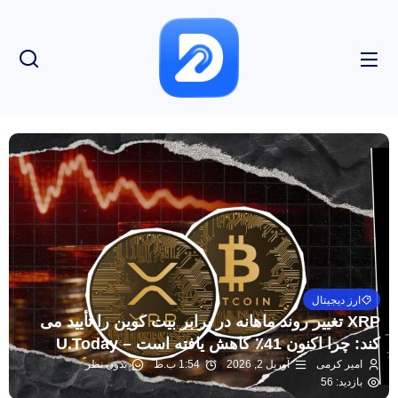
ارز دیجیتال
XRP تغییر روند ماهانه در برابر بیت کوین را تأیید می
کند: چرا اکنون 41٪ کاهش یافته است – U.Today
امیر کرمی
آوریل 2, 2026
1:54 ب.ظ
بدون نظر
بازدید: 56