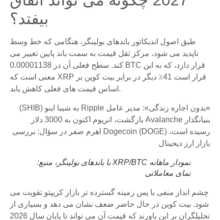
2027 چگونه می تواند اتفاق
بیفتد؟
طبق اصول اندیکاتور باندهای بولینگر، هنگامی که خط وسط
ناپدید می شود، مرکز ثقل قیمت به سمت باند پایین تغییر می
کند. سطح فعلی آن در 0.00001138 BTC قرار دارد، که به این
معنی است که XRP قرار است 41٪ دیگر در برابر بیت کوین بر
اساس قیمت های فعلی کاهش یابد.
«بدون اجاره زندگی»: مدیر عامل Ripple به شیبا اینو (SHIB)
بنیانگذار Avalanche بازگشت، اتریوم اکنون به 3000 دلار
رسیده است، Dogecoin (DOGE) اهرم صفر در سؤال: بررسی
بازار ارز دیجیتال
نمودار ماهانه XRP/BTC با باندهای بولینگر، منبع:
نمای معاملاتی
چشم انداز منفی با پس زمینه گسترده تر بازار کریپتو تقویت می
شود. بیت کوین در حال حاضر ضعف نشان می دهد و بسیاری از
تحلیلگران بر این باورند که قیمت آن می تواند تا پایان سال 2026