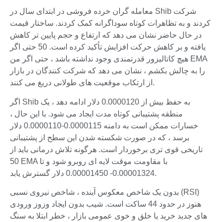
معامله گران خرده فروشی در ابتدای سال در Shib شرکت
کردند و به تظاهرات کوتاه سوداگرانه کمک کردند. ساختار قیمت
در حال حاضر نشان می دهد که ارتفاع و حجم پایین تر کاهش
یافته و بر کاهش حرکت افزایش تأکید کرده است. 50 حتی اگر
هیچ کاتالیزور قدرتمندی وجود نداشته باشد ، حتی اگر من EMA
را به چالش بکشم ، نشان می دهد که شرکت کنندگان در بازار
از ارتکاب موقعیت های طولانی دریغ می کنند.
اگر Shib به حفظ بیش از 0.0000120 دلار ادامه دهد ، یک
منطقه پشتیبانی کوتاه مدت ایجاد می شود. با این حال ،
خسارات ممکن است به دامنه 0.0000115-0.0000110 دلار
برسد ، که در صورت شکسته شدن این سطح از پشتیبانی
تاریخی قوی تری برخوردار است. هرگونه تلاش درمانی باید از
50 EMA با مقاومت موقت لایه ای روبرو شود و تا
0.00001324- 0.00001450 دلار گسترش یابد.
بدون یک شاخص معکوس آینده ، شاخص نیروی نسبی (RSI)
هنوز در حدود 44 ساکت است. شیب بدون ایجاد وزوز ورودی
های جدید خرید یا خلق و خوی عمومی بازار ، خطر ابتلا به سنگ