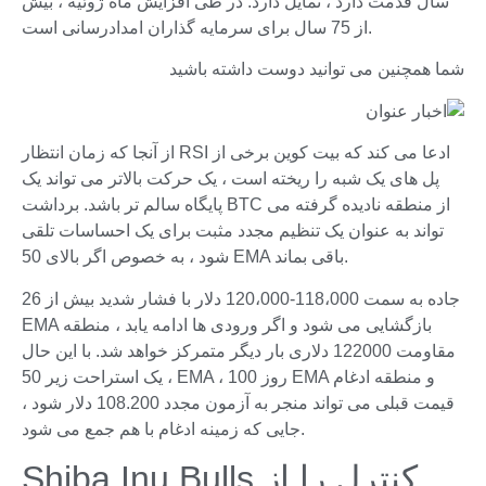
سال قدمت دارد ، تمایل دارد. در طی افزایش ماه ژوئیه ، بیش
از 75 سال برای سرمایه گذاران امدادرسانی است.
شما همچنین می توانید دوست داشته باشید
از آنجا که زمان انتظار RSI ادعا می کند که بیت کوین برخی از
پل های یک شبه را ریخته است ، یک حرکت بالاتر می تواند یک
پایگاه سالم تر باشد. برداشت BTC از منطقه نادیده گرفته می
تواند به عنوان یک تنظیم مجدد مثبت برای یک احساسات تلقی
شود ، به خصوص اگر بالای 50 EMA باقی بماند.
جاده به سمت 118،000-120،000 دلار با فشار شدید بیش از 26
EMA بازگشایی می شود و اگر ورودی ها ادامه یابد ، منطقه
مقاومت 122000 دلاری بار دیگر متمرکز خواهد شد. با این حال
، یک استراحت زیر 50 EMA ، 100 روز EMA و منطقه ادغام
قیمت قبلی می تواند منجر به آزمون مجدد 108.200 دلار شود ،
جایی که زمینه ادغام با هم جمع می شود.
Shiba Inu Bulls کنترل را از