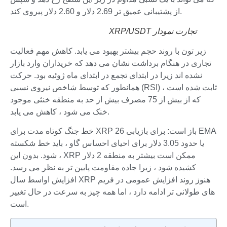
از پشتیبانی عمیق تر 2.69 دلار و 2.60 دلار پیروی کند.
تجارت نمودار XRP/USDT
زیر تون با روند حجم بیشتر بهبود می یابد. کاهش مهم فعالیت
تجاری در هنگام برداشت نشان می دهد که خریداران وارد بازار
نشده اند زیرا در ابتدای تجمع در ابتدای ماه ژوئیه بود. حرکت
همانطور که توسط شاخص نیروی نسبی (RSI) ثابت شده است ،
که از بیش از 75 مصرف بیش از حد به منطقه خنثی موجود
خنک می شود ، کاهش می یابد.
خط جنگ کوتاه مدت برای XRP باز است: برای بازیابی 26 EMA
یا حدود 3.05 دلار برای احیای احساس گاو ، باید خط شکسته
شود. بدون این ، XRP ممکن است بیشتر به منطقه 2 دلار
کشیده شود ، زیرا جاده مقاومت پایین تر به نظر می رسد.
افزایش اواسط سال XRP هنوز روند افزایش عمومی در فریم
های طولانی تر ادامه دارد ، اما همه چیز به سرعت در حال تغییر
است.