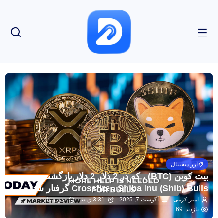
ارز دیجیتال
بیت کوین (BTC) ، که در 2 دلار 2 دلار بازگشت ، در
Crossfire ، Shiba Inu (Shib) Bulls گرفتار شد
امیر کرمی
آگوست 7, 2025
3:31 ق.ظ
بدون نظر
بازدید: 69