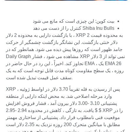
بیت کوین: این چیزی است که مانع می شود
Shiba Inu Bulls کنترل را از دست می دهد
با بازگشت دارایی به محدوده 2 دلار ، XRP به محدوده قیمت 2
دلار خنثی بازگشت. این نشانگر بازگشت چشمگیر از حرکت
جامد ظهور است که روزها پیش دیده می شود. همانطور که در
Daily Graph مشاهده می شود ، فشار XRP نمی تواند از 3 دلار
تجاوز کند. اخیراً ، این رد در حال حاضر در EMA ، یک EMA 26
روزه ، یک سطح مقاومت کوتاه مدت قابل توجه است که به یک
سقف عمل قیمت تبدیل شده است.
XRP پس از رسیدن به قله تقریباً 3.70 دلار در اواسط ژوئیه ،
وارد مرحله اصلاحی شد. به محض اینکه دارایی از منطقه
پشتیبانی 3،10 -3،00 دلار بیرون آمد ، فشار فروش افزایش
یافت. به تازگی ، کاهش در محدوده 2.94 -2.95 $ $ XRP را در
موقعیت فنی نامطلوب قرار داد. پشتیبانی از ساختاری مهمتر
مطابق با میانگین متحرک 200 روزه نزدیک به 2،35 دلار است
که می تواند با یک نسبی مداوم در زیر این سطح رخ دهد و سپس