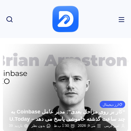
ارز دیجیتال
“کار بر روی مراحل بعدی”: مدیر عامل Coinbase به
چند ساعت گذشته خاموشی پاسخ می دهد – U.Today
امیر کرمی
می 9, 2026
1:30 ب.ظ
بدون نظر
بازدید: 39