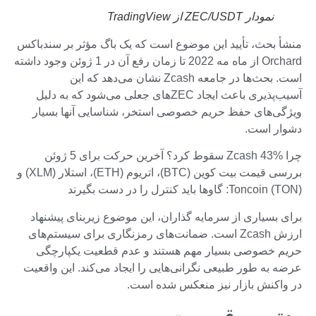
نمودار ZEC/USDT از TradingView
منشأ بحث، تأیید این موضوع است که یک باگ مؤثر بر سندباکس
Orchard از ماه مه 2022 تا زمان رفع آن در 1 ژوئن وجود داشته
است. بحث‌ها در جامعه Zcash نشان می‌دهد که این
آسیب‌پذیری باعث ایجاد ZEC‌های جعلی می‌شود که به دلیل
ویژگی‌های حفظ حریم خصوصی استخر، شناسایی آنها بسیار
دشوار است.
چرا Zcash 43% سقوط کرد؟ آخرین حرکت برای 5 ژوئن
بررسی قیمت بیت کوین (BTC)، اتریوم (ETH)، استلار (XLM) و
Toncoin (TON): گاوها باید کنترل را در دست بگیرند
برای بسیاری از سرمایه گذاران، این موضوع زیربنای پیشنهاد
ارزش Zcash است. ضمانت‌های رمزنگاری برای سیستم‌های
حریم خصوصی بسیار مهم هستند و عدم قطعیت یکپارچگی
عرضه به طور طبیعی نگرانی‌هایی را ایجاد می‌کند. این واقعیت
در واکنش بازار نیز منعکس شده است.