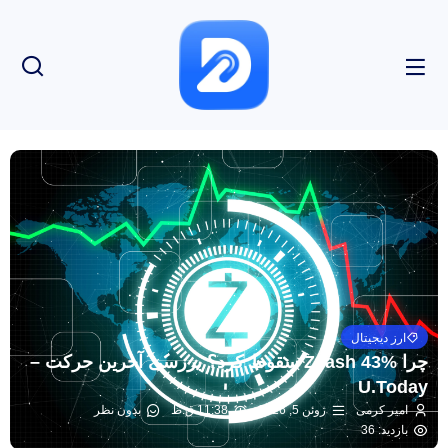
ارز دیجیتال
چرا Zcash 43% سقوط کرد؟ بررسی آخرین حرکت –
U.Today
امیر کرمی
ژوئن 5, 2026
11:38 ق.ظ
بدون نظر
بازدید: 36