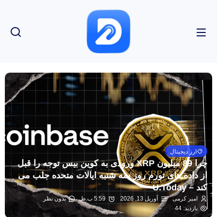
ارز دیجیتال
چرا 89 میلیون XRP ورودی به کوین بیس توجه را قبل
از داده های تورم روز سه شنبه ایالات متحده جلب می
کند – U.Today
امیر کرمی
آوریل 13, 2026
5:59 ب.ظ
بدون نظر
بازدید: 44