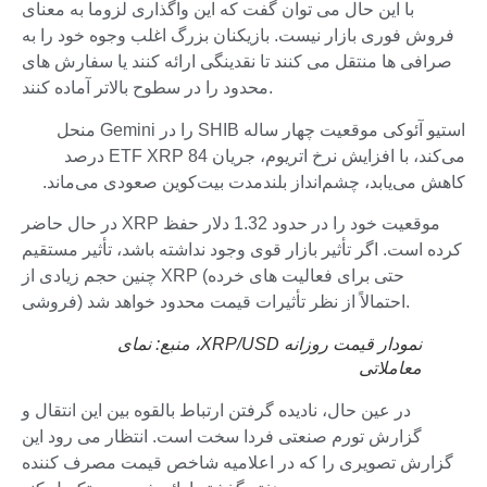
با این حال می توان گفت که این واگذاری لزوما به معنای
فروش فوری بازار نیست. بازیکنان بزرگ اغلب وجوه خود را به
صرافی ها منتقل می کنند تا نقدینگی ارائه کنند یا سفارش های
محدود را در سطوح بالاتر آماده کنند.
استیو آئوکی موقعیت چهار ساله SHIB را در Gemini منحل
می‌کند، با افزایش نرخ اتریوم، جریان ETF XRP 84 درصد
کاهش می‌یابد، چشم‌انداز بلندمدت بیت‌کوین صعودی می‌ماند.
در حال حاضر XRP موقعیت خود را در حدود 1.32 دلار حفظ
کرده است. اگر تأثیر بازار قوی وجود نداشته باشد، تأثیر مستقیم
چنین حجم زیادی از XRP (حتی برای فعالیت های خرده
فروشی) احتمالاً از نظر تأثیرات قیمت محدود خواهد شد.
نمودار قیمت روزانه XRP/USD، منبع:
نمای
معاملاتی
در عین حال، نادیده گرفتن ارتباط بالقوه بین این انتقال و
گزارش تورم صنعتی فردا سخت است. انتظار می رود این
گزارش تصویری را که در اعلامیه شاخص قیمت مصرف کننده