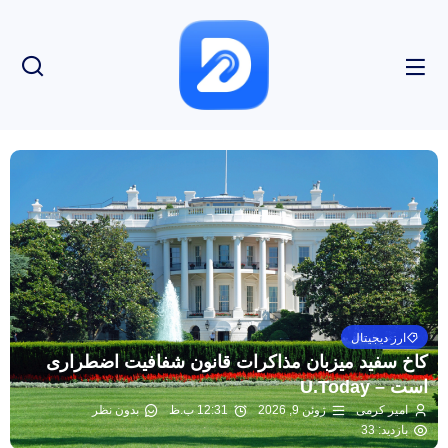
ارز دیجیتال
کاخ سفید میزبان مذاکرات قانون شفافیت اضطراری
است – U.Today
امیر کرمی
ژوئن 9, 2026
12:31 ب.ظ
بدون نظر
بازدید: 33