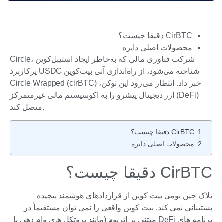
CirBTC دقیقا چیست؟
محصولات اصلی دایره
Circle، شرکت فناوری مالی که به‌خاطر ایجاد استیبل‌کوین
پرکاربرد USDC شناخته می‌شود، از راه‌اندازی آتی بیت‌کوین
Circle Wrapped (cirBTC) خبر داد. انتظار می‌رود این توکن،
ارز دیجیتال پیشرو را به اکوسیستم مالی غیرمتمرکز (DeFi)
متصل کند.
CirBTC دقیقا چیست؟
محصولات اصلی دایره
CirBTC دقیقا چیست؟
بلاک چین بومی بیت کوین از قراردادهای هوشمند پیچیده
پشتیبانی نمی کند. بیت کوین واقعی را نمی توان مستقیماً در
برنامه های DeFi مبتنی بر اتریوم (مانند پروتکل های وام دهی یا