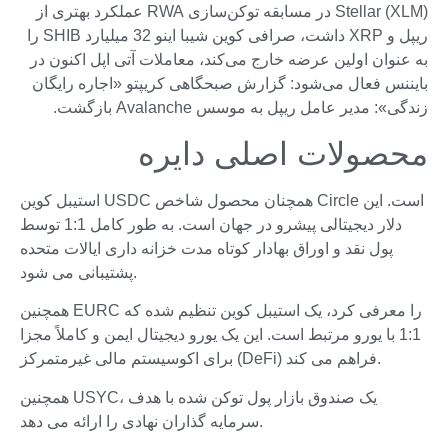
Stellar (XLM) در مسابقه توکن‌سازی RWA عملکرد بهتری از
ریپل و XRP داشت، صرافی کوین شیبا اینو 32 میلیارد SHIB را
به عنوان اولین عرضه خارج می‌کند، معاملات آتی اپل اکنون در
بایننس فعال می‌شود: گزارش صبحگاهی کریپتو «اجاره رایگان
زندگی»: مدیر عامل ریپل به موسس Avalanche بازگشت.
محصولات اصلی دایره
استیبل کوین USDC همچنان محصول شاخص Circle است. این
دلار دیجیتالی پیشرو در جهان است. به طور کامل 1:1 توسط
پول نقد و اوراق بهادار کوتاه مدت خزانه داری ایالات متحده
پشتیبانی می شود.
همچنین EURC را معرفی کرد، یک استیبل کوین تنظیم شده که
1:1 با یورو مرتبط است. این یک یورو دیجیتال ایمن و کاملاً مجزا
برای اکوسیستم مالی غیرمتمرکز (DeFi) فراهم می کند.
همچنین USYC، یک صندوق بازار پول توکن شده با هدف
سرمایه گذاران نهادی را ارائه می دهد.