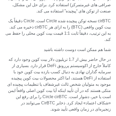
صرافی های غیرمتمرکز) استفاده کرد. برای حل این مشکل،
صنعت از توکن های “پیچیده” استفاده می کند.
cirBTC نسخه توکن پیچیده شده Circle است. Circle دقیقاً یک
بیت کوین واقعی (BTC) را به ازای هر cirBTC ذخیره می کند.
به این ترتیب، دقیقاً ثابت 1:1 قیمت بیت کوین محلی را حفظ می
کند.
شما هم ممکن است دوست داشته باشید
در حال حاضر بیش از 1.7 تریلیون دلار بیت کوین وجود دارد که
کاملاً خارج از اکوسیستم پررونق DeFi قرار دارد. بسیاری از
سرمایه گذاران نهادی به دنبال کسب بازده بیت کوین خود با
استفاده از DeFi هستند، اما اکثر محصولات بیت کوین پیچیده
موجود به متولیان شخص ثالث غیرشفاف یا تنظیمات پیچیده ای
متکی هستند که در آن تأیید اینکه آیا بیت کوین اصلی واقعاً ایمن
است یا خیر، دشوار است. Circle cirBTC را برای رفع این
«شکاف اعتماد» ایجاد کرد. ذخایر CirBTC می‌توانند در
زنجیره‌ای در زمان واقعی تأیید شوند.