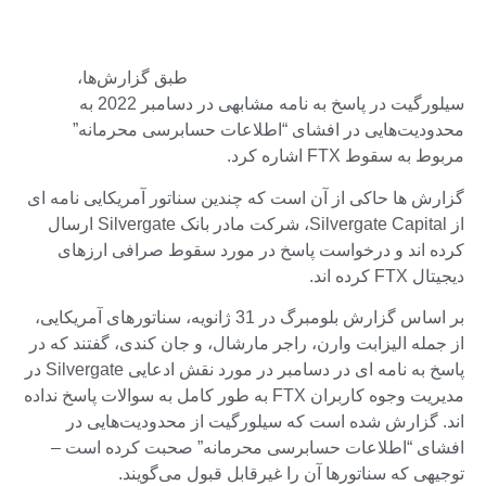
طبق گزارش‌ها،
سیلورگیت در پاسخ به نامه مشابهی در دسامبر 2022 به
محدودیت‌هایی در افشای “اطلاعات حسابرسی محرمانه”
مربوط به سقوط FTX اشاره کرد.
گزارش ها حاکی از آن است که چندین سناتور آمریکایی نامه ای
از Silvergate Capital، شرکت مادر بانک Silvergate ارسال
کرده اند و درخواست پاسخ در مورد سقوط صرافی ارزهای
دیجیتال FTX کرده اند.
بر اساس گزارش بلومبرگ در 31 ژانویه، سناتورهای آمریکایی،
از جمله الیزابت وارن، راجر مارشال، و جان کندی، گفتند که در
پاسخ به نامه ای در دسامبر در مورد نقش ادعایی Silvergate در
مدیریت وجوه کاربران FTX به طور کامل به سوالات پاسخ نداده
اند. گزارش شده است که سیلورگیت از محدودیت‌هایی در
افشای “اطلاعات حسابرسی محرمانه” صحبت کرده است –
توجیهی که سناتورها آن را غیرقابل قبول می‌گویند.