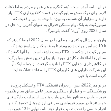
در این نامه آمده است: “هم کنگره و هم عموم مردم به اطلاعات
لازم برای درک نقش سیلورگیت در فساد کلاهبرداری FTX نیاز
دارند و سزاوار آن هستند، به ویژه با توجه به این واقعیت که
سیلورگیت به بانک وام مسکن فدرال به عنوان آخرین راه حل در
سال 2022 روی آورد.” گفت. بلومبرگ
وارن، مارشال و کندی نامه ای را در سال 2022 امضا کردند که
تا 19 دسامبر مهلت داده بودند تا به قانونگذاران پاسخ دهند که
سیلورگیت در شکست FTX دست داشته است. اما آنها گفتند که
سناتورها اطلاعات کلیدی مورد نیاز برای تعیین نقش سیلورگیت
در کلاهبرداری ادعایی FTX را نادیده گرفتند، از جمله اینکه آیا
این شرکت دارایی های کاربران FTX را به Alameda هدایت
کرده است یا خیر.
در نوامبر 2022، پس از بحران نقدینگی FTX و تشکیل پرونده
ورشکستگی – و قبل از دستگیری مدیر عامل سابق سام بنکمن-
فرید – وارن و سناتور شلدون وایت هاوس از وزارت دادگستری
خواستند تا در مورد فروپاشی صرافی ارز دیجیتال تحقیق کند و
افراد خاصی را تحت تعقیب قرار دهد. نامه نهایی تا 13 فوریه به