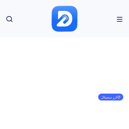
ارز دیجیتال
قانونگذاران ایالات متحده درخواست پاسخ از
Silvergate را در FTX: Report تجدید کردند
امیر کرمی
ژانویه 31, 2023
7:33 ب.ظ
بدون نظر
بازدید: 179