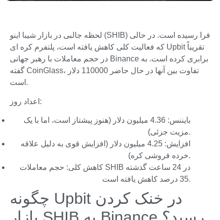
لحظه جالبی در بازار شیبا اینو (SHIB) فرا رسیده است. در حالی
که فعالیت کلی کاهش یافته است، پلتفرم کره ای Upbit تقریباً
در حجم معاملات با رهبر جهانی Binance برابری کرده است. به
گفته CoinGlass، تفاوت بین آنها در حال حاضر 110000 دلار
است.
اعداد روز:
بایننس: 4.36 میلیون دلار (هنوز پیشتاز است، اما با یک
مزیت جزئی).
افزایش: 4.25 میلیون دلار (افزایش قوی به دلیل علاقه
خرده فروشی کره).
کاهش کلی: حجم معاملات SHIB در 24 ساعت گذشته
35 درصد کاهش یافته است.
چگونه Upbit در خنک کردن
بازار SHIB به Binance رسید؟