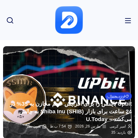
ارز دیجیتال
Upbit بایننس را برای افزایش حجم مخازن به 35% در
24 ساعت برای بازار Shiba Inu (SHIB) به چالش
می‌کشد – U.Today
امیر کرمی
مارس 26, 2026
7:54 ب.ظ
بدون نظر
بازدید: 35