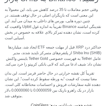
وقتی حجم معاملات تا 35 درصد کاهش می یابد، این معمولاً به
این معنی است که بازیگران اصلی در حال توقف هستند. در
چنین دوره هایی، بورس های داخلی به میدان می آیند. این
واقعیت که Upbit تقریباً به اندازه غول Binance نقدینگی انباشته
کرده است، نشان دهنده تمرکز بالای علاقه به خصوص در بخش
آسیایی است.
حداکثر درد XRP قبل از مهلت جمعه ETF ایجاد شد، میلیاردها
Shiba Inu (SHIB) از پلتفرم‌های متمرکز ناپدید شدند، مدیر
عامل Tether به فهرست خصوصی Tether Gold بایننس واکنش
نشان داد: شیف ادعا می‌کند که لابی بانکی کریپتو را خرد می‌کند.
تقریباً کل نقشه حرارتی در حال حاضر قرمز است. این بدان
معنا نیست که قیمت “به ورطه سقوط کرده است”. این نشان
دهنده غلبه سفارشات فروش و احساسات محتاطانه کلی است.
بازار در یک راهرو باریک بین 0.0000059 تا 0.0000060 دلار
متوقف شد.
نقشه حجمی شیبا اینو، منبع:
CoinGlass