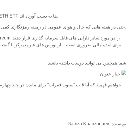
ETH ETF ها ، در انتظار این که خیلی عقب بیت کوین باشد ، برخی از تحلیلگران ، در طی ماهها پس از راه اندازی 1 میلیارد دلار در مدیریت ETH ETF ها به دست آورده اند.
حتی در هفته هایی که حال و هوای عمومی در زمینه رمزنگاری کمی سردرگم است ، جریان ها دائماً مثبت بوده اند ، که نشان می دهد پایگاه سرمایه گذار فقط فراتر از کسانی است که زود هنگام اتخاذ می کنند.
شما همچنین می توانید دوست داشته باشید
خواهیم فهمید که آیا قاب “ستون فقرات” برای ماندن در چند چهارم 
نویسنده: Gamza Khanzadaev