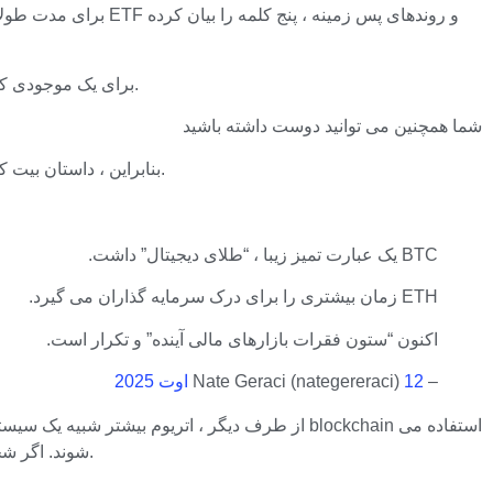
برای یک موجودی که غالباً برای تأمین مالی سنتی در یک کشتی دشوارتر است ، این یک قدم بزرگ به سوی یک داستان واضح است که بیت کوین از روز اول دارد.
شما همچنین می توانید دوست داشته باشید
بنابراین ، داستان بیت کوین بسیار ساده بود – “طلای دیجیتال” – استعاره ساده ای که فوراً با سرمایه گذاران که از قبل کالا و قحطی را درک می کنند ، کلیک می کند.
BTC یک عبارت تمیز زیبا ، “طلای دیجیتال” داشت.
ETH زمان بیشتری را برای درک سرمایه گذاران می گیرد.
اکنون “ستون فقرات بازارهای مالی آینده” و تکرار است.
– Nate Geraci (nategereraci)
12 اوت 2025
از طرف دیگر ، اتریوم بیشتر شبیه یک سیستم عام
شوند. اگر شخصی از قبل با موضوع آشنا باشد ، جالب است ، اما برای کسانی که نیستند ، توضیح آن کمی گیج کننده است و درک آن مدتی طول می کشد.