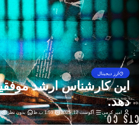
ارز دیجیتال
دهد.
امیر کرمی
آگوست 12, 2025
1:59 ب.ظ
بدون نظر