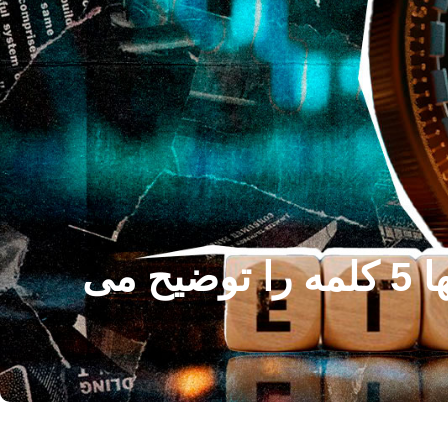
این کارشناس ارشد موفقیت اتریوم 1 میلیارد دلار با تنها 5 کلمه را توضیح می