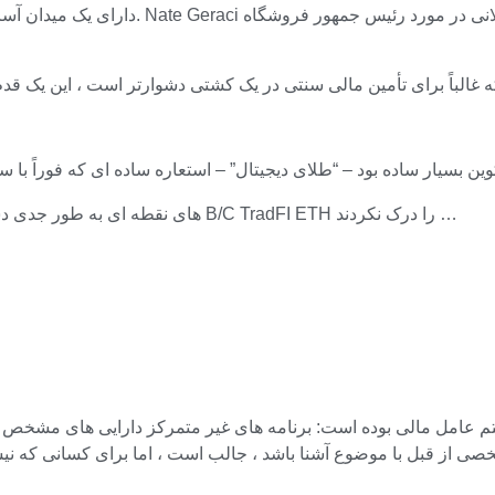
احساس می کنم ETF های نقطه ای به طور جدی دست کم گرفته شده اند. سرمایه گذاران B/C TradFI ETH را درک نکردند …
ل مالی بوده است: برنامه های غیر متمرکز دارایی های مشخص شده توسط قدرت را