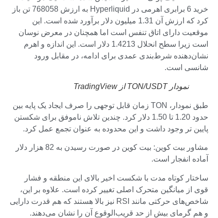
خرید 6 برابری اهرمی در Hyperliquid به ارزش 768058 تن باز
کرد که ارزش آن 1.31 میلیون دلار برآورد شده است. این
موقعیت دارای اتاق تنفس است اما همچنان در معرض نوسان
است زیرا سطح انحلال 1.4213 دلار است. این اندازه و اهرم
نشان‌دهنده شرط‌بندی عمدی برای ادامه، در مقابل ورود
شانسی است.
نمودار TON/USDT از TradingView
طبق نمودار، TON زمان قابل توجهی را صرف ایجاد یک پایه بین
حدود 1.20 تا 1.50 دلار کرد. چندین تلاش ناموفق برای شکستن
پایین تر وجود داشت و این محدوده به عنوان تجمع عمل کرد.
مشاور بیت کوین: بیت کوین در صورت رسیدن به 82 هزار دلار
آماده انفجار است.
ساختار کوتاه مدت با شکست اخیر بالای این منطقه و فشار
قوی از میانگین متحرک اصلی تغییر کرده است. علاوه بر این،
شاخص‌های حرکتی مانند RSI نیز بالا هستند که هم قدرت دارایی
و هم گرمای بیش از حد قریب‌الوقوع آن را نشان می‌دهند.