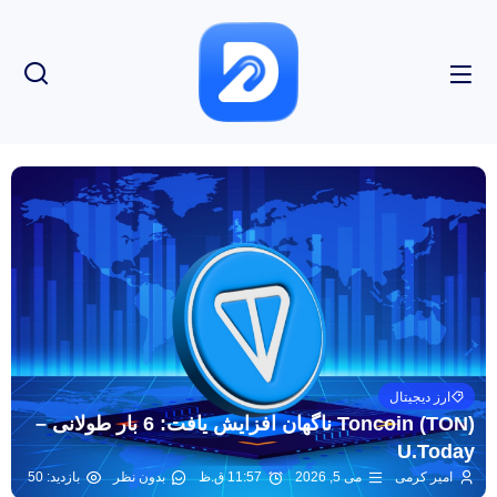
ارز دیجیتال
Toncoin (TON) ناگهان افزایش یافت: 6 بار طولانی –
U.Today
امیر کرمی
می 5, 2026
11:57 ق.ظ
بدون نظر
بازدید: 50